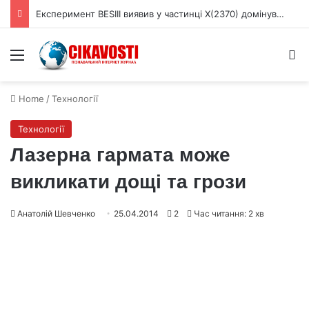
Експеримент BESIII виявив у частинці X(2370) домінування глюболу
Menu
S
Home
/
Технології
Технології
Лазерна гармата може
викликати дощі та грози
Анатолій Шевченко
25.04.2014
2
Час читання: 2 хв