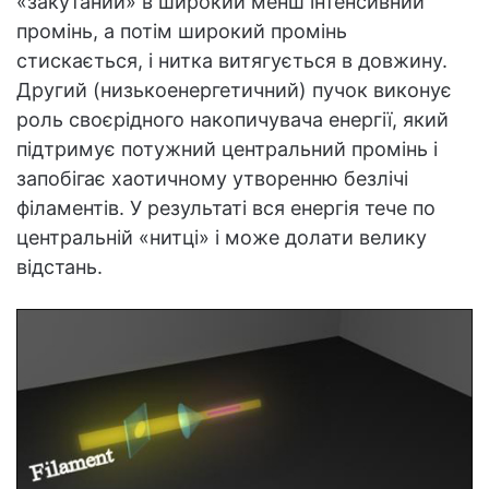
«закутаний» в широкий менш інтенсивний
промінь, а потім широкий промінь
стискається, і нитка витягується в довжину.
Другий (низькоенергетичний) пучок виконує
роль своєрідного накопичувача енергії, який
підтримує потужний центральний промінь і
запобігає хаотичному утворенню безлічі
філаментів. У результаті вся енергія тече по
центральній «нитці» і може долати велику
відстань.