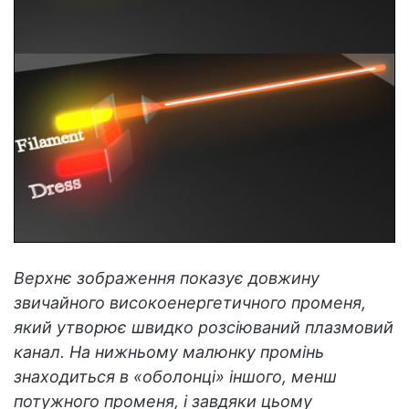
Верхнє зображення показує довжину
звичайного високоенергетичного променя,
який утворює швидко розсіюваний плазмовий
канал. На нижньому малюнку промінь
знаходиться в «оболонці» іншого, менш
потужного променя, і завдяки цьому