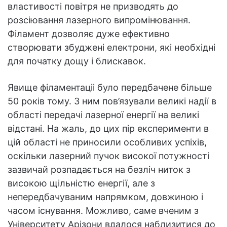
властивості повітря не призводять до
розсіювання лазерного випромінювання.
Філамент дозволяє дуже ефективно
створювати збуджені електрони, які необхідні
для початку дощу і блискавок.
Явище філаментаціі було передбачене більше
50 років тому. З ним пов’язували великі надії в
області передачі лазерної енергії на великі
відстані. На жаль, до цих пір експерименти в
цій області не приносили особливих успіхів,
оскільки лазерний пучок високої потужності
зазвичай розпадається на безліч ниток з
високою щільністю енергії, але з
непередбачуваним напрямком, довжиною і
часом існування. Можливо, саме вченим з
Університету Арізони вдалося наблизитися до