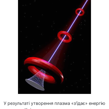
У результаті утворення плазма «з’їдає» енергію