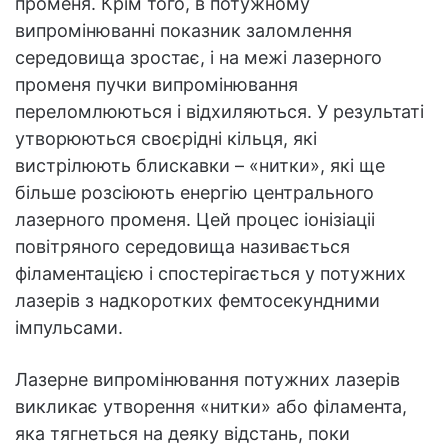
променя. Крім того, в потужному
випромінюванні показник заломлення
середовища зростає, і на межі лазерного
променя пучки випромінювання
переломлюються і відхиляються. У результаті
утворюються своєрідні кільця, які
вистрілюють блискавки – «нитки», які ще
більше розсіюють енергію центрального
лазерного променя. Цей процес іонізіаціі
повітряного середовища називається
філаментацією і спостерігається у потужних
лазерів з надкоротких фемтосекундними
імпульсами.
Лазерне випромінювання потужних лазерів
викликає утворення «нитки» або філамента,
яка тягнеться на деяку відстань, поки