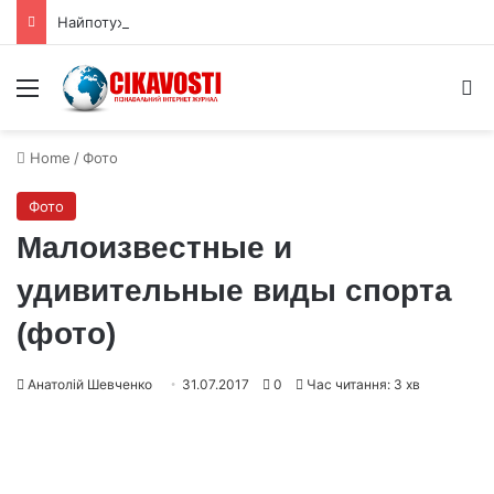
Найпотужніший сонячний телескоп зафіксував тисячі міні‑вихорів на Сонці
Menu
S
Home
/
Фото
Фото
Малоизвестные и
удивительные виды спорта
(фото)
Анатолій Шевченко
31.07.2017
0
Час читання: 3 хв