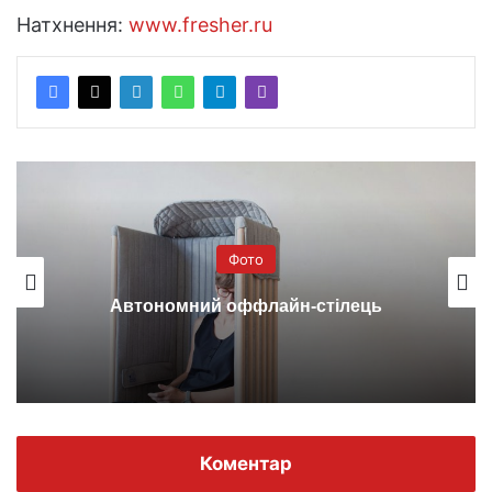
Натхнення:
www.fresher.ru
Фото
Загадкове народження острови в
Північній Кароліні, США
Коментар