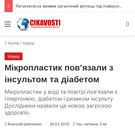
Perseverance виявив органічний вуглець під поверхнею Марса
Menu
S
Home
/
Наука
Наука
Мікропластик пов’язали з
інсультом та діабетом
Мікропластик у воді та повітрі пов'язали з
гіпертонією, діабетом і ризиком інсульту.
Дослідники назвали це новою загрозою
здоров’ю.
Анатолій Шевченко
26.03.2025
Час читання: 2 хв