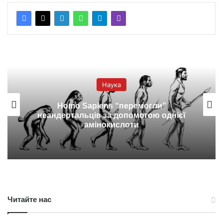
Наука
Homo Sapiens “перемогли”
неандертальців за допомогою однієї
амінокислоти
Читайте нас