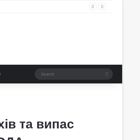
Search
хів та випас