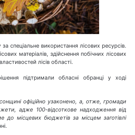
 за спеціальне використання лісових ресурсів.
сових матеріалів, здійснення побічних лісових
ластивостей лісів області.
ішення підтримали обласні обранці у ході
рсонщині офіційно узаконено, а, отже, громади
жети, адже 100-відсоткове надходження від
е до місцевих бюджетів за місцем заготівлі
ні.