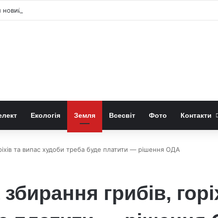
новий рід хижого динозавра Dinevenator
елект
Екологія
Земля
Всесвіт
Фото
Контакти
ріхів та випас худоби треба буде платити — рішення ОДА
збирання грибів, горі