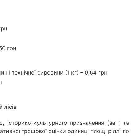
грн
50 грн
н і технічної сировини (1 кг) – 0,64 грн
н
 лісів
о, історико-культурного призначення (за 1 га
мативної грошової оцінки одиниці площі ріллі по