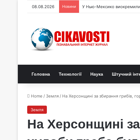
08.08.2026
Новини
У Нью-Мексико виокремили 
Головна
Технології
Наука
Штучний інт
Home
/
Земля
/
На Херсонщині за збирання грибів, го
Земля
На Херсонщині за 