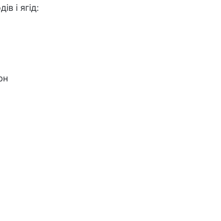
в і ягід:
рн