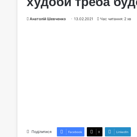
худоби треба бу
Анатолій Шевченко
13.02.2021
Час читання: 2 хв
Поділитися
Facebook
X
LinkedIn