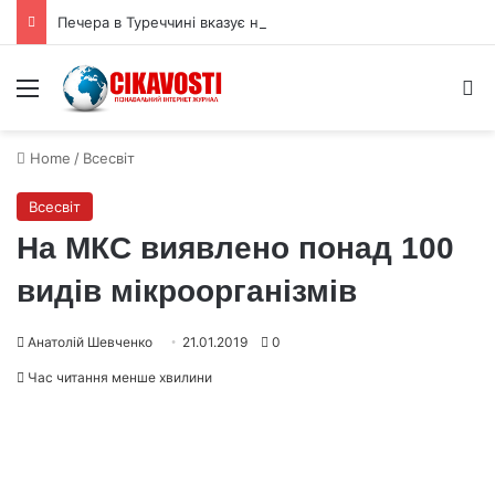
Печера в Туреччині вказує на спільні традиції неандертальців і людей
Menu
S
Home
/
Всесвіт
Всесвіт
На МКС виявлено понад 100
видів мікроорганізмів
Анатолій Шевченко
21.01.2019
0
Час читання менше хвилини