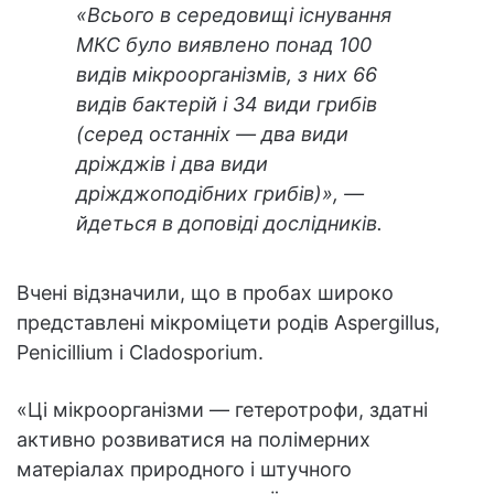
«Всього в середовищі існування
МКС було виявлено понад 100
видів мікроорганізмів, з них 66
видів бактерій і 34 види грибів
(серед останніх — два види
дріжджів і два види
дріжджоподібних грибів)», —
йдеться в доповіді дослідників.
Вчені відзначили, що в пробах широко
представлені мікроміцети родів Aspergillus,
Penicillium і Cladosporium.
«Ці мікроорганізми — гетеротрофи, здатні
активно розвиватися на полімерних
матеріалах природного і штучного