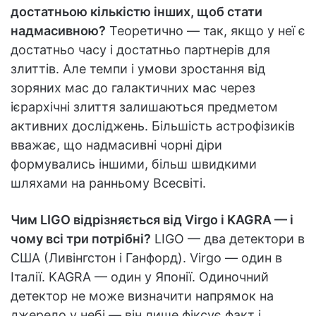
достатньою кількістю інших, щоб стати
надмасивною?
Теоретично — так, якщо у неї є
достатньо часу і достатньо партнерів для
злиттів. Але темпи і умови зростання від
зоряних мас до галактичних мас через
ієрархічні злиття залишаються предметом
активних досліджень. Більшість астрофізиків
вважає, що надмасивні чорні діри
формувались іншими, більш швидкими
шляхами на ранньому Всесвіті.
Чим LIGO відрізняється від Virgo і KAGRA — і
чому всі три потрібні?
LIGO — два детектори в
США (Ливінгстон і Ганфорд). Virgo — один в
Італії. KAGRA — один у Японії. Одиночний
детектор не може визначити напрямок на
джерело у небі — він лише фіксує факт і