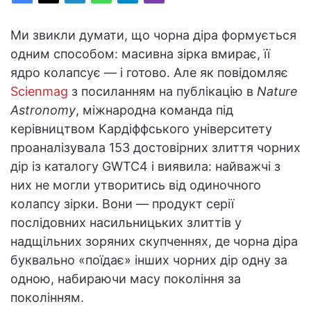
Ми звикли думати, що чорна діра формується
одним способом: масивна зірка вмирає, її
ядро колапсує — і готово. Але як повідомляє
Scienmag
з посиланням на публікацію в
Nature
Astronomy
, міжнародна команда під
керівництвом Кардіффського університету
проаналізувала 153 достовірних злиття чорних
дір із каталогу GWTC4 і виявила: найважчі з
них не могли утворитись від одиночного
колапсу зірки. Вони — продукт серії
послідовних насильницьких злиттів у
надщільних зоряних скупченнях, де чорна діра
буквально «поїдає» інших чорних дір одну за
одною, набираючи масу покоління за
поколінням.