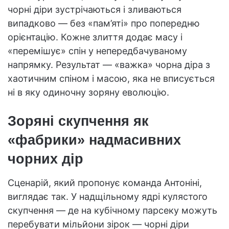
чорні діри зустрічаються і зливаються
випадково — без «пам’яті» про попередню
орієнтацію. Кожне злиття додає масу і
«перемішує» спін у непередбачуваному
напрямку. Результат — «важка» чорна діра з
хаотичним спіном і масою, яка не вписується
ні в яку одиночну зоряну еволюцію.
Зоряні скупчення як
«фабрики» надмасивних
чорних дір
Сценарій, який пропонує команда Антоніні,
виглядає так. У надщільному ядрі кулястого
скупчення — де на кубічному парсеку можуть
перебувати мільйони зірок — чорні діри