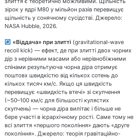
злиття є теоретично можливими. Щільність
зірок у ядрі M80 у мільйон разів перевищує
щільність у сонячному сусідстві. Джерело:
NASA Hubble, 2026.
«Віддача» при злитті
(gravitational-wave
recoil kick) — ефект, де при злитті двох чорних
дір з нерівними масами або нерівнобіжними
спінами результуюча чорна діра отримує
поштовх швидкістю від кількох сотень до
кількох тисяч км/с. Якщо ця швидкість
перевищує «швидкість втечі» зі скупчення
(~50–100 км/с для більшості кулястих
скупчень) — чорна діра вилітає і більше не
бере участі в ієрархічному рості. Саме тому не
всі злиття «першого покоління» дають «друге
покоління». Джерело: теорія гравітаційно-