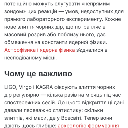
потенційно можуть слугувати «непрямим
зондом» цих реакцій — умов, недоступних для
прямого лабораторного експерименту. Кожне
нове злиття чорних дір, що потрапляє в
масовий розрив або поблизу нього, дає
обмеження на константи ядерної фізики.
Астрофізика і ядерна фізика
з’єдналися в
несподіваному місці.
Чому це важливо
LIGO, Virgo і KAGRA фіксують злиття чорних
дір регулярно — кілька разів на місяць під час
спостережних сесій. До цього відкриття ці дані
давали переважно статистику: скільки
злиттів, які маси, де у Всесвіті. Тепер вони
дають щось глибше:
археологію формування