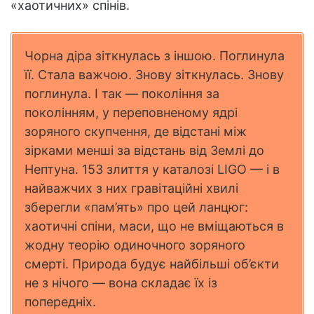
«хаотичних» спінів.
Чорна діра зіткнулась з іншою. Поглинула
її. Стала важчою. Знову зіткнулась. Знову
поглинула. І так — покоління за
поколінням, у переповненому ядрі
зоряного скупчення, де відстані між
зірками менші за відстань від Землі до
Нептуна. 153 злиття у каталозі LIGO — і в
найважчих з них гравітаційні хвилі
зберегли «пам’ять» про цей ланцюг:
хаотичні спіни, маси, що не вміщаються в
жодну теорію одиночного зоряного
смерті. Природа будує найбільші об’єкти
не з нічого — вона складає їх із
попередніх.