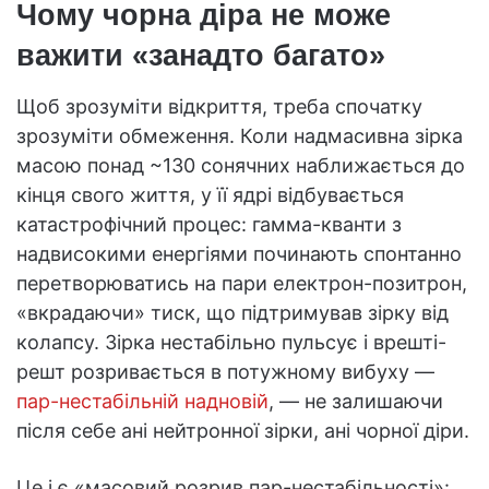
Чому чорна діра не може
важити «занадто багато»
Щоб зрозуміти відкриття, треба спочатку
зрозуміти обмеження. Коли надмасивна зірка
масою понад ~130 сонячних наближається до
кінця свого життя, у її ядрі відбувається
катастрофічний процес: гамма-кванти з
надвисокими енергіями починають спонтанно
перетворюватись на пари електрон-позитрон,
«вкрадаючи» тиск, що підтримував зірку від
колапсу. Зірка нестабільно пульсує і врешті-
решт розривається в потужному вибуху —
пар-нестабільній надновій
, — не залишаючи
після себе ані нейтронної зірки, ані чорної діри.
Це і є «масовий розрив пар-нестабільності»: