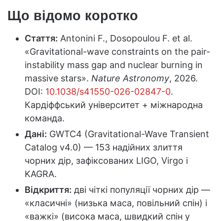
Що відомо коротко
Стаття:
Antonini F., Dosopoulou F. et al.
«Gravitational-wave constraints on the pair-
instability mass gap and nuclear burning in
massive stars».
Nature Astronomy
, 2026.
DOI:
10.1038/s41550-026-02847-0
.
Кардіффський університет + міжнародна
команда.
Дані:
GWTC4 (Gravitational-Wave Transient
Catalog v4.0) — 153 надійних злиття
чорних дір, зафіксованих LIGO, Virgo і
KAGRA.
Відкриття:
дві чіткі популяції чорних дір —
«класичні» (низька маса, повільний спін) і
«важкі» (висока маса, швидкий спін у