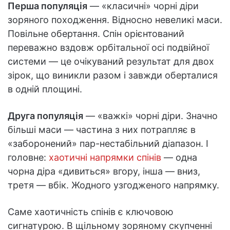
Перша популяція
— «класичні» чорні діри
зоряного походження. Відносно невеликі маси.
Повільне обертання. Спін орієнтований
переважно вздовж орбітальної осі подвійної
системи — це очікуваний результат для двох
зірок, що виникли разом і завжди оберталися
в одній площині.
Друга популяція
— «важкі» чорні діри. Значно
більші маси — частина з них потрапляє в
«заборонений» пар-нестабільний діапазон. І
головне:
хаотичні напрямки спінів
— одна
чорна діра «дивиться» вгору, інша — вниз,
третя — вбік. Жодного узгодженого напрямку.
Саме хаотичність спінів є ключовою
сигнатурою. В щільному зоряному скупченні