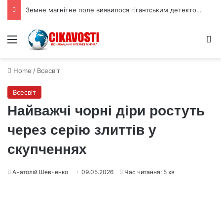
Земне магнітне поле виявилося гігантським детектором темної матерії
Menu
S
Home
/
Всесвіт
Всесвіт
Найважчі чорні діри ростуть
через серію злиттів у
скупченнях
Анатолій Шевченко
09.05.2026
Час читання: 5 хв