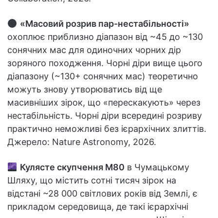
«Масовий розрив пар-нестабільності»
охоплює приблизно діапазон від ~45 до ~130
сонячних мас для одиночних чорних дір
зоряного походження. Чорні діри вище цього
діапазону (~130+ сонячних мас) теоретично
можуть знову утворюватись від ще
масивніших зірок, що «перескакують» через
нестабільність. Чорні діри всередині розриву
практично неможливі без ієрархічних злиттів.
Джерело: Nature Astronomy, 2026.
Кулясте скупчення M80
в Чумацькому
Шляху, що містить сотні тисяч зірок на
відстані ~28 000 світлових років від Землі, є
прикладом середовища, де такі ієрархічні