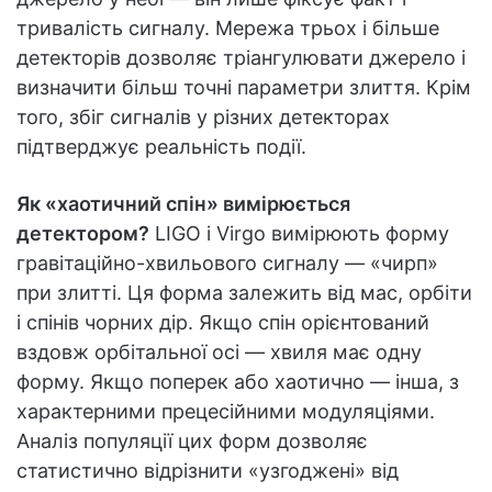
тривалість сигналу. Мережа трьох і більше
детекторів дозволяє тріангулювати джерело і
визначити більш точні параметри злиття. Крім
того, збіг сигналів у різних детекторах
підтверджує реальність події.
Як «хаотичний спін» вимірюється
детектором?
LIGO і Virgo вимірюють форму
гравітаційно-хвильового сигналу — «чирп»
при злитті. Ця форма залежить від мас, орбіти
і спінів чорних дір. Якщо спін орієнтований
вздовж орбітальної осі — хвиля має одну
форму. Якщо поперек або хаотично — інша, з
характерними прецесійними модуляціями.
Аналіз популяції цих форм дозволяє
статистично відрізнити «узгоджені» від