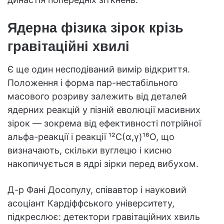
Ядерна фізика зірок крізь
гравітаційні хвилі
Є ще один несподіваний вимір відкриття.
Положення і форма пар-нестабільного
масового розриву залежить від деталей
ядерних реакцій у пізній еволюції масивних
зірок — зокрема від ефективності потрійної
альфа-реакції і реакції ¹²C(α,γ)¹⁶O, що
визначають, скільки вуглецю і кисню
накопичується в ядрі зірки перед вибухом.
Д-р Фані Досопулу, співавтор і науковий
асоціант Кардіффського університету,
підкреслює: детектори гравітаційних хвиль