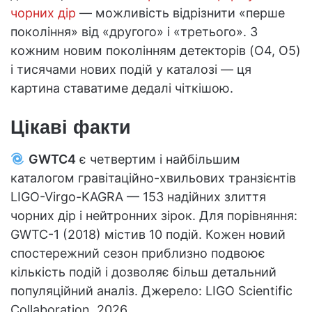
чорних дір
— можливість відрізнити «перше
покоління» від «другого» і «третього». З
кожним новим поколінням детекторів (O4, O5)
і тисячами нових подій у каталозі — ця
картина ставатиме дедалі чіткішою.
Цікаві факти
GWTC4
є четвертим і найбільшим
каталогом гравітаційно-хвильових транзієнтів
LIGO-Virgo-KAGRA — 153 надійних злиття
чорних дір і нейтронних зірок. Для порівняння:
GWTC-1 (2018) містив 10 подій. Кожен новий
спостережний сезон приблизно подвоює
кількість подій і дозволяє більш детальний
популяційний аналіз. Джерело: LIGO Scientific
Collaboration, 2026.