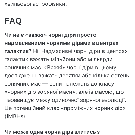
хвильової астрофізики.
FAQ
Чи не є «важкі» чорні діри просто
надмасивними чорними дірами в центрах
галактик?
Ні. Надмасивні чорні діри в центрах
галактик важать мільйони або мільярди
сонячних мас. «Важкі» чорні діри в цьому
дослідженні важать десятки або кілька сотень
сонячних мас — вони належать до класу
«чорних дір зоряної маси», але із масою, що
перевищує межу одиночної зоряної еволюції.
Це потенційний клас «проміжних чорних дір»
(IMBHs).
Чи може одна чорна діра злитись з