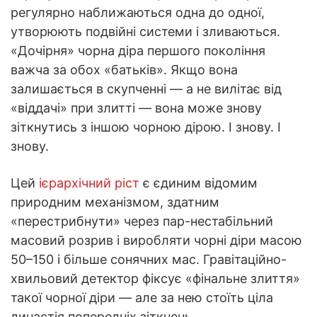
регулярно наближаються одна до одної,
утворюють подвійні системи і зливаються.
«Дочірня» чорна діра першого покоління
важча за обох «батьків». Якщо вона
залишається в скупченні — а не вилітає від
«віддачі» при злитті — вона може знову
зіткнутись з іншою чорною дірою. І знову. І
знову.
Цей
ієрархічний ріст
є єдиним відомим
природним механізмом, здатним
«перестрибнути» через пар-нестабільний
масовий розрив і виробляти чорні діри масою
50–150 і більше сонячних мас. Гравітаційно-
хвильовий детектор фіксує «фінальне злиття»
такої чорної діри — але за нею стоїть ціла
династія попередніх зіткнень.