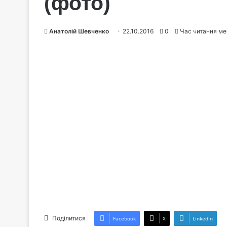
(фото)
Анатолій Шевченко
22.10.2016
0
Час читання ме
Поділитися
Facebook
X
LinkedIn