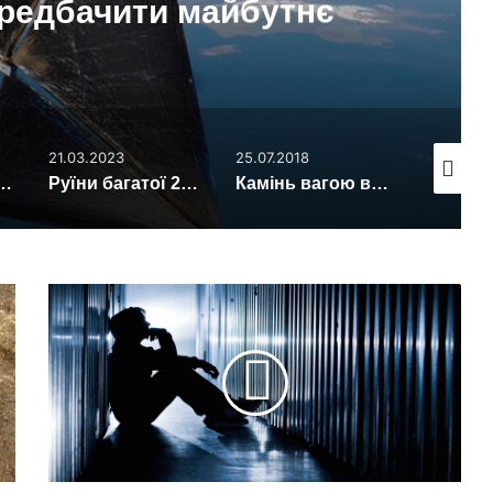
передбачити майбутнє
21.03.2023
25.07.2018
07.11.2020
х та фантастів, які дійсно збулися (фото)
Руїни багатої 20-кімнатної римської будівлі знайшли у Франції (фото)
Камінь вагою в 20 тонн ледь не розчавив будинку в Австрії
Дослідники
виявили
фізичне
джерело
депресії