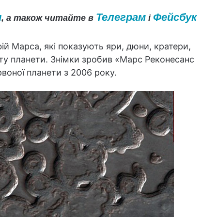
и
Телеграм
Фейсбук
, а також читайте в
і
й Марса, які показують яри, дюни, кратери,
фту планети. Знімки зробив «Марс Реконесанс
воної планети з 2006 року.