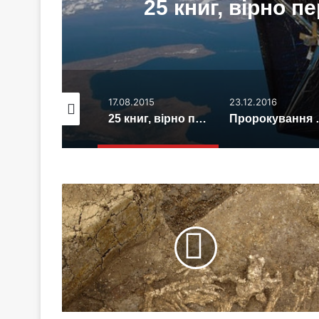
25 книг, вірно 
.05.2021
17.08.2015
23.12.2016
В Україні виявили кромлех, який старший за Стоунхендж
25 книг, вірно передбачити майбутнє
Пророкування вчени
В
Ірландії
борсук
розкопав
стародавнє
поховання