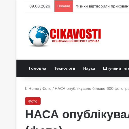
09.08.2026
Новини
Фізики відтворили прихован
Головна
Технології
Наука
Штучний інт
Home
/
Фото
/
НАСА опублікувало більше 600 фотогра
Фото
НАСА опублікува