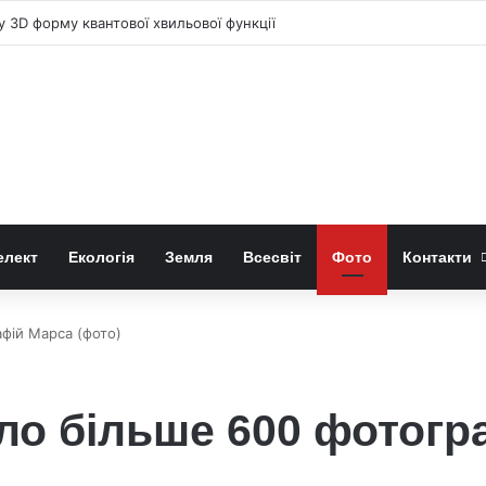
у 3D форму квантової хвильової функції
елект
Екологія
Земля
Всесвіт
Фото
Контакти
фій Марса (фото)
ло більше 600 фотогр