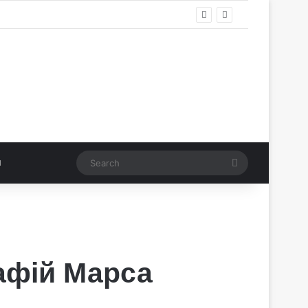
Search
афій Марса