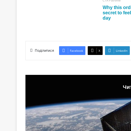
Поділитися
Facebook
X
LinkedIn
Чи
за