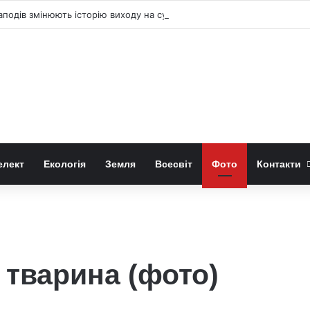
аподів змінюють історію виходу на сушу
елект
Екологія
Земля
Всесвіт
Фото
Контакти
 тварина (фото)