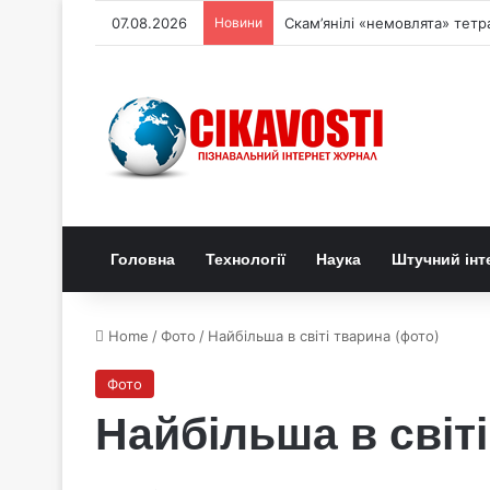
07.08.2026
Новини
Скам’янілі «немовлята» тетр
Головна
Технології
Наука
Штучний інт
Home
/
Фото
/
Найбільша в світі тварина (фото)
Фото
Найбільша в світі