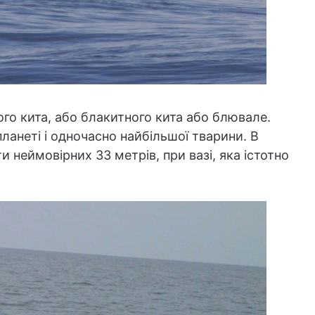
ого кита, або блакитного кита або блювале.
планеті і одночасно найбільшої тварини. В
и неймовірних 33 метрів, при вазі, яка істотно