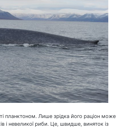
сті планктоном. Лише зрідка його раціон може
в і невеликої риби. Це, швидше, виняток із