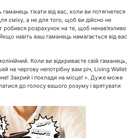
аманець тікати від вас, коли ви потягнетеся
я сміху, а не для того, щоб ви дійсно не
т робився розрахунок на те, щоб ненав’язливо
 Якщо навіть ваш гаманець намагається від вас
лінійний. Коли ви відкриваєте свій гаманець,
 на чергову непотрібну вам річ, Living Wallet
ене! Закрий і поклади на місце! ». Дуже може
латися до голосу вашого розуму і врятувати