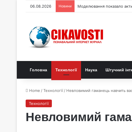
06.08.2026
Новини
Моделювання показало актив
Головна
Технології
Наука
Штучний інт
Home
/
Технології
/
Невловимий гаманець навчить ва
Технології
Невловимий гама