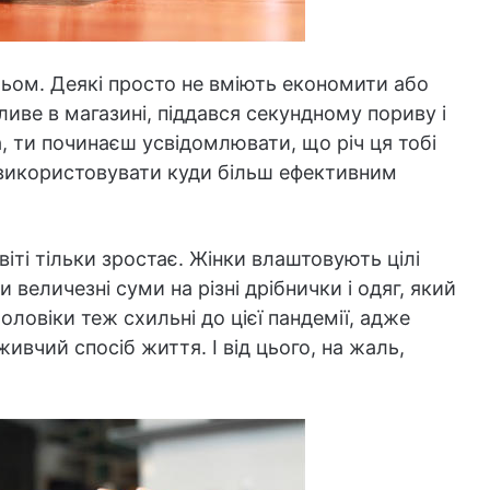
ьом. Деякі просто не вміють економити або
иве в магазині, піддався секундному пориву і
а, ти починаєш усвідомлювати, що річ ця тобі
о використовувати куди більш ефективним
віті тільки зростає. Жінки влаштовують цілі
 величезні суми на різні дрібнички і одяг, який
оловіки теж схильні до цієї пандемії, адже
вчий спосіб життя. І від цього, на жаль,