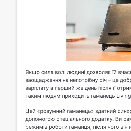
Якщо сила волі людині дозволяє їй вчасн
заощадження на непотрібну річ – це доб
зарплату в перший же день після її отри
таким людям приходить гаманець Living
Цей «розумний гаманець» здатний синх
допомогою спеціального додатку. Ви са
режимів роботи гаманця, після чого він