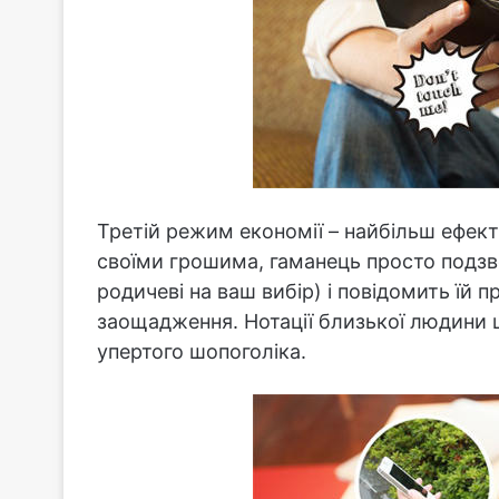
Третій режим економії – найбільш ефект
своїми грошима, гаманець просто подзв
родичеві на ваш вибір) і повідомить їй п
заощадження. Нотації близької людини 
упертого шопоголіка.