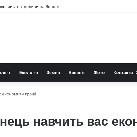
ні рифтові долини на Венері
елект
Екологія
Земля
Всесвіт
Фото
Контакти
с економити гроші
нець навчить вас еко