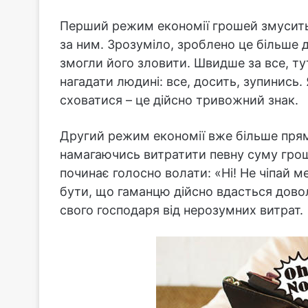
Перший режим економії грошей змусить г
за ним. Зрозуміло, зроблено це більше дл
змогли його зловити. Швидше за все, ту
нагадати людині: все, досить, зупинись.
сховатися – це дійсно тривожний знак.
Другий режим економії вже більше прямо
намагаючись витратити певну суму грошей
починає голосно волати: «Ні! Не чіпай м
бути, що гаманцю дійсно вдасться дово
свого господаря від нерозумних витрат.