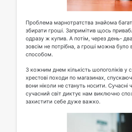
Проблема марнотратства знайома багат
збирати гроші. Запримітив щось привабл
одразу ж купив. А потім, через день- дв
зовсім не потрібна, а гроші можна бул
способом.
З кожним днем кількість шопоголіків у с
хрестові походи по магазинах, спускаючи
вони ніколи не стануть носити. Сучасні ч
сучасний світ диктує нам виключно спожи
захистити себе дуже важко.