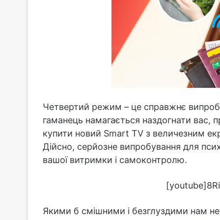
Четвертий режим – це справжнє випробу
гаманець намагається наздогнати вас, 
купити новий Smart TV з величезним екра
Дійсно, серйозне випробування для псих
вашої витримки і самоконтролю.
[youtube]8R
Якими б смішними і безглуздими нам н