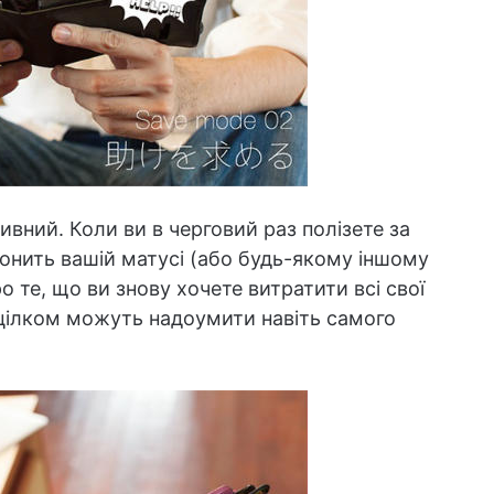
ивний. Коли ви в черговий раз полізете за
онить вашій матусі (або будь-якому іншому
ро те, що ви знову хочете витратити всі свої
цілком можуть надоумити навіть самого