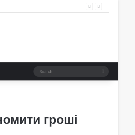
Search
номити гроші