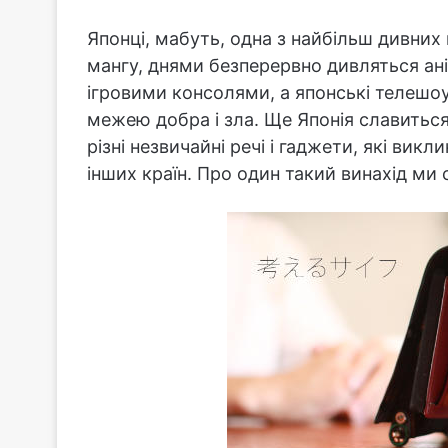
Японці, мабуть, одна з найбільш дивних
мангу, днями безперервно дивляться ан
ігровими консолями, а японські телешоу
межею добра і зла. Ще Японія славиться
різні незвичайні речі і гаджети, які вик
інших країн. Про один такий винахід ми 