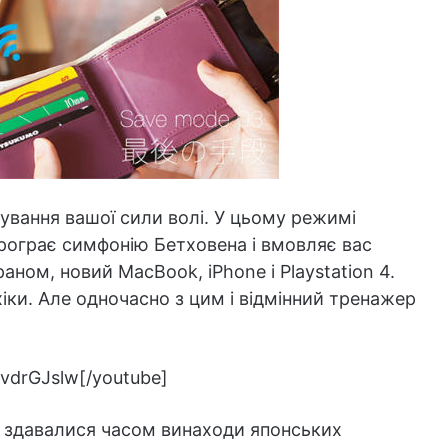
вання вашої сили волі. У цьому режимі
програє симфонію Бетховена і вмовляє вас
ном, новий MacBook, iPhone і Playstation 4.
іки. Але одночасно з цим і відмінний тренажер
ivdrGJslw[/youtube]
е здавалися часом винаходи японських