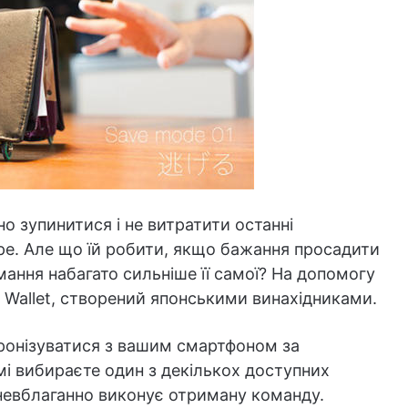
о зупинитися і не витратити останні
ре. Але що їй робити, якщо бажання просадити
мання набагато сильніше її самої? На допомогу
 Wallet, створений японськими винахідниками.
ронізуватися з вашим смартфоном за
мі вибираєте один з декількох доступних
 невблаганно виконує отриману команду.