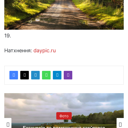
19.
Натхнення:
daypic.ru
Фото
Як це було: незвичайні знімки Марса