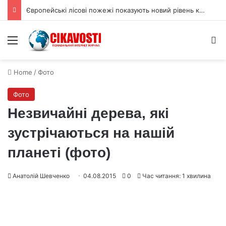
Трейлер другого сезону «Темної матерії» обіцяє новий хіт Apple TV
Menu
S
Home
/
Фото
Фото
Незвичайні дерева, які
зустрічаються на нашій
планеті (фото)
Анатолій Шевченко
04.08.2015
0
Час читання: 1 хвилина