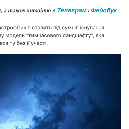
и
Телеграм
Фейсбук
, а також читайте в
і
трофізиків ставить під сумнів існування
вну модель “тимчасового ландшафту”, яка
віту без її участі.