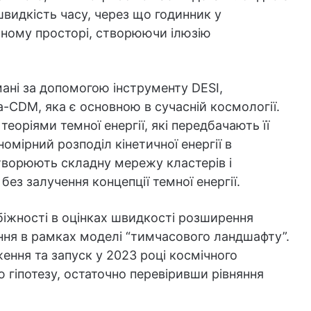
швидкість часу, через що годинник у
ряному просторі, створюючи ілюзію
мані за допомогою інструменту DESI,
а-CDM, яка є основною в сучасній космології.
еоріями темної енергії, які передбачають її
омірний розподіл кінетичної енергії в
утворюють складну мережу кластерів і
без залучення концепції темної енергії.
біжності в оцінках швидкості розширення
ння в рамках моделі “тимчасового ландшафту”.
ення та запуск у 2023 році космічного
ю гіпотезу, остаточно перевіривши рівняння