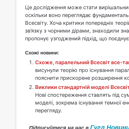
Це дослідження може стати вирішальним 
оскільки воно переглядає фундаменталь
Всесвіту. Хоча критики попередніх теорі
зв’язку з чорними дірами, знаходили зн
пропонує узгоджений підхід, що поєднує 
Схожі новини:
Схоже, паралельний Всесвіт все-так
висунули теорію про існування пара
пояснити прискорене розширення кос
Виклики стандартній моделі Всесвіт
Нові спостереження ставлять під сум
моделі, зокрема існування темної ен
перегляду.
Гугл Новин
Підписуйтеся на нас в