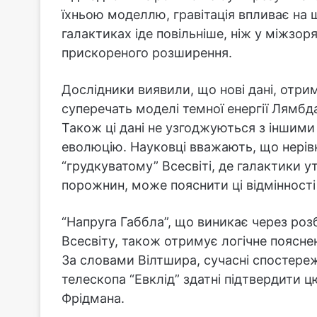
їхньою моделлю, гравітація впливає на 
галактиках іде повільніше, ніж у міжзо
прискореного розширення.
Дослідники виявили, що нові дані, отри
суперечать моделі темної енергії Лямбд
Також ці дані не узгоджуються з іншими т
еволюцію. Науковці вважають, що нерівн
“грудкуватому” Всесвіті, де галактики 
порожнин, може пояснити ці відмінності 
“Напруга Габбла”, що виникає через роз
Всесвіту, також отримує логічне поясне
За словами Вілтшира, сучасні спостереж
телескопа “Евклід” здатні підтвердити ц
Фрідмана.