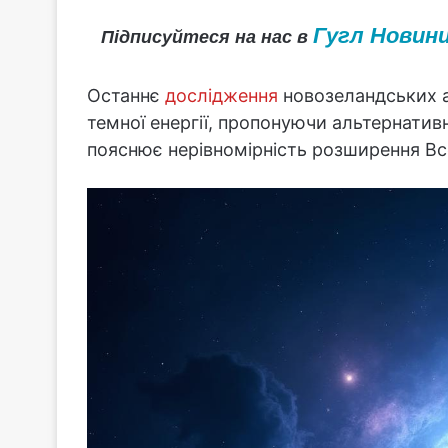
Гугл Новин
Підписуйтеся на нас в
Останнє
дослідження
новозеландських ас
темної енергії, пропонуючи альтернати
пояснює нерівномірність розширення Всес