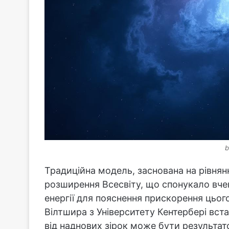
b
Традиційна модель, заснована на рівнян
розширення Всесвіту, що спонукало вчен
енергії для пояснення прискорення цьо
Вілтшира з Університету Кентербері вст
від наднових зірок може бути результато