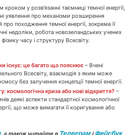
кроком у розв’язанні таємниці темної енергії,
ні уявлення про механізми розширення
й про походження темної енергії, зокрема її
ачні недоліки, робота новозеландських учених
фізику часу і структуру Всесвіту.
и існує: це багато що пояснює
– Вчені
лельного Всесвіту, взаємодія з яким може
мосу без залучення концепції темної енергії.
у: космологічна криза або нові відкриття?
–
нів деякі аспекти стандартної космологічної
ергії, що може вимагати її коригування або
и
Телеграм
Фейсбук
, а також читайте в
і