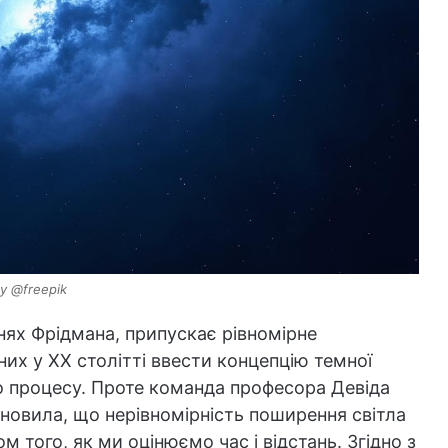
y @freepik
нях Фрідмана, припускає рівномірне
их у XX столітті ввести концепцію темної
го процесу. Проте команда професора Девіда
ановила, що нерівномірність поширення світла
м того, як ми оцінюємо час і відстань. Згідно з