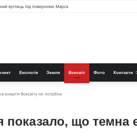
чний вуглець під поверхнею Марса
елект
Екологія
Земля
Всесвіт
Фото
Контакти
а енергія Всесвіту не потрібна
 показало, що темна е