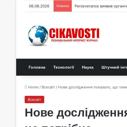
06.08.2026
Новини
Perseverance виявив органі
Головна
Технології
Наука
Штучний інт
Home
/
Всесвіт
/
Нове дослідження показало, що темн
Всесвіт
Нове дослідження