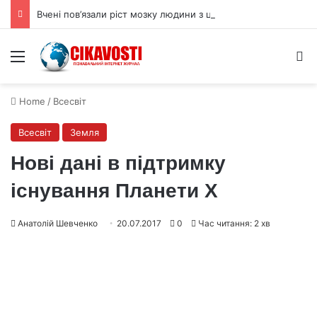
Вчені пов’язали ріст мозку людини з цукрами в раціоні
Menu
S
Home
/
Всесвіт
Всесвіт
Земля
Нові дані в підтримку
існування Планети X
Анатолій Шевченко
20.07.2017
0
Час читання: 2 хв