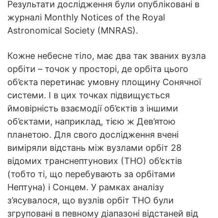
Результати дослідження були опубліковані в
журналі Monthly Notices of the Royal
Astronomical Society (MNRAS).
Кожне небесне тіло, має два так званих вузла
орбіти – точок у просторі, де орбіта цього
об’єкта перетинає умовну площину Сонячної
системи. І в цих точках підвищується
ймовірність взаємодії об’єктів з іншими
об’єктами, наприклад, тією ж Дев’ятою
планетою. Для свого дослідження вчені
виміряли відстань між вузлами орбіт 28
відомих транснептунових (ТНО) об’єктів
(тобто ті, що перебувають за орбітами
Нептуна) і Сонцем. У рамках аналізу
з’ясувалося, що вузлів орбіт ТНО були
згруповані в певному діапазоні відстаней від