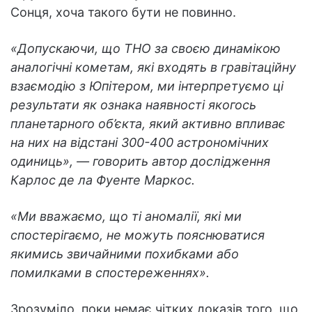
Сонця, хоча такого бути не повинно.
«Допускаючи, що ТНО за своєю динамікою
аналогічні кометам, які входять в гравітаційну
взаємодію з Юпітером, ми інтерпретуємо ці
результати як ознака наявності якогось
планетарного об’єкта, який активно впливає
на них на відстані 300-400 астрономічних
одиниць», — говорить автор дослідження
Карлос де ла Фуенте Маркос.
«Ми вважаємо, що ті аномалії, які ми
спостерігаємо, не можуть пояснюватися
якимись звичайними похибками або
помилками в спостереженнях».
Зрозуміло, поки немає чітких доказів того, що