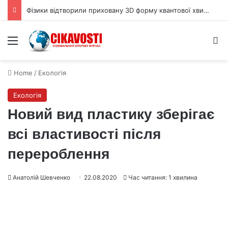
Фізики відтворили приховану 3D форму квантової хвильової функції
Menu
S
Home
/
Екологія
Екологія
Новий вид пластику зберігає
всі властивості після
перероблення
Анатолій Шевченко
22.08.2020
Час читання: 1 хвилина