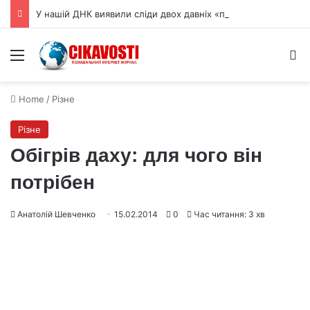
У нашій ДНК виявили сліди двох давніх «примарних» предків
Menu
S
Home
/
Різне
Різне
Обігрів даху: для чого він
потрібен
Анатолій Шевченко
15.02.2014
0
Час читання: 3 хв