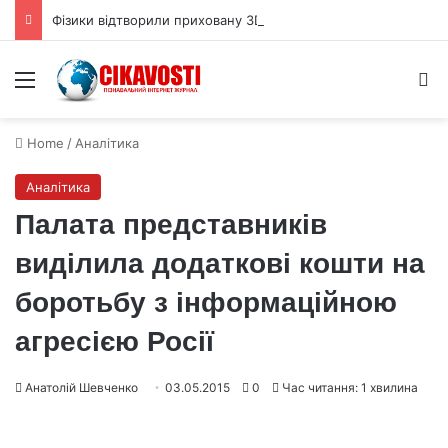
Фізики відтворили приховану 3D форму квантової хвильової функції
Menu
S
Home
/
Аналітика
Аналітика
Палата представників
виділила додаткові кошти на
боротьбу з інформаційною
агресією Росії
Анатолій Шевченко
03.05.2015
0
Час читання: 1 хвилина