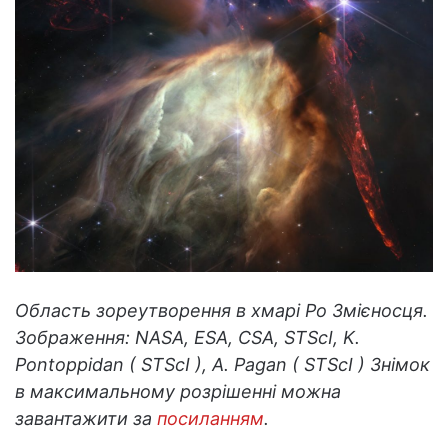
Область зореутворення в хмарі Ро Змієносця.
Зображення: NASA, ESA, CSA, STScI, K.
Pontoppidan ( STScI ), A. Pagan ( STScI ) Знімок
в максимальному розрішенні можна
завантажити за
посиланням
.