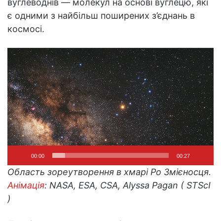
вуглеводнів — молекул на основі вуглецю, які
є одними з найбільш поширених з’єднань в
космосі.
Відеопрогравач
00:00
00:27
Область зореутворення в хмарі Ро Змієносця.
Анімація
: NASA, ESA, CSA, Alyssa Pagan ( STScI
)