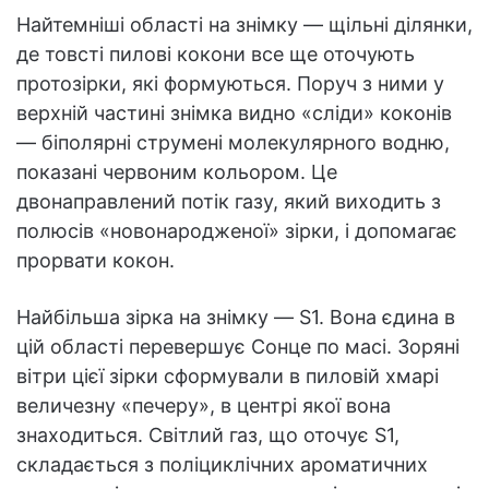
Найтемніші області на знімку — щільні ділянки,
де товсті пилові кокони все ще оточують
протозірки, які формуються. Поруч з ними у
верхній частині знімка видно «сліди» коконів
— біполярні струмені молекулярного водню,
показані червоним кольором. Це
двонаправлений потік газу, який виходить з
полюсів «новонародженої» зірки, і допомагає
прорвати кокон.
Найбільша зірка на знімку — S1. Вона єдина в
цій області перевершує Сонце по масі. Зоряні
вітри цієї зірки сформували в пиловій хмарі
величезну «печеру», в центрі якої вона
знаходиться. Світлий газ, що оточує S1,
складається з поліциклічних ароматичних