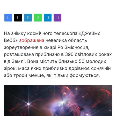
На знімку космічного телескопа «Джеймс
Вебб»
зображена
невелика область
зореутворення в хмарі Ро Змієносця,
розташована приблизно в 390 світлових роках
від Землі. Вона містить близько 50 молодих
зірок, маса яких приблизно дорівнює сонячній
або трохи менше, які тільки формуються.