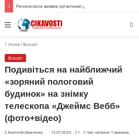
Perseverance виявив органічний вуглець під поверхнею Марса
Menu
S
Home
/
Всесвіт
Всесвіт
Подивіться на найближчий
«зоряний пологовий
будинок» на знімку
телескопа «Джеймс Вебб»
(фото+відео)
Анатолій Шевченко
13.07.2023
1
Час читання: 1 хвилина