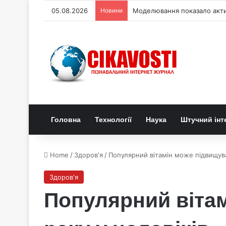
05.08.2026
Новини
Моделювання показало актив
Головна
Технології
Наука
Штучний інт
Home
/
Здоров'я
/
Популярний вітамін може підвищува
Здоров'я
Популярний вітам