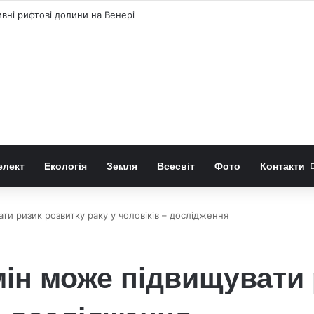
ні рифтові долини на Венері
елект
Екологія
Земля
Всесвіт
Фото
Контакти
ти ризик розвитку раку у чоловіків – дослідження
ін може підвищувати 