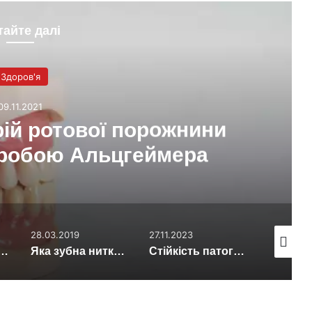
тайте далі
Здоров'я
09.11.2021
ій ротової порожнини
оробою Альцгеймера
28.03.2019
27.11.2023
10.02.201
я знищує ракові клітини
Яка зубна нитка безпечна для здоров’я?
Стійкість патогенів до антибіотиків пов’язали з нестачею вітамінів