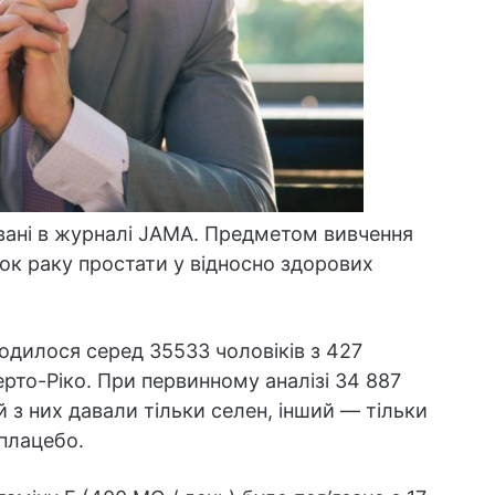
вані в журналі JAMA. Предметом вивчення
иток раку простати у відносно здорових
одилося серед 35533 чоловіків з 427
рто-Ріко. При первинному аналізі 34 887
й з них давали тільки селен, інший — тільки
 плацебо.