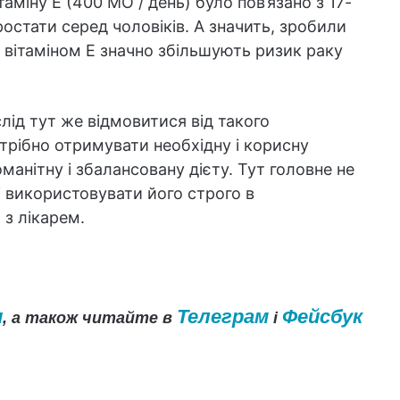
міну E (400 МО / день) було пов’язано з 17-
стати серед чоловіків. А значить, зробили
з вітаміном Е значно збільшують ризик раку
лід тут же відмовитися від такого
трібно отримувати необхідну і корисну
манітну і збалансовану дієту. Тут головне не
і використовувати його строго в
з лікарем.
и
Телеграм
Фейсбук
, а також читайте в
і