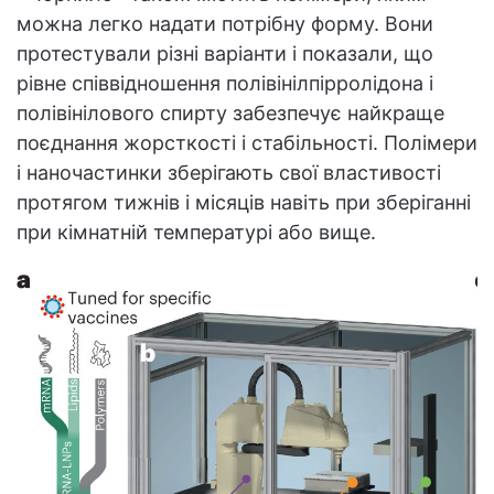
можна легко надати потрібну форму. Вони
протестували різні варіанти і показали, що
рівне співвідношення полівінілпірролідона і
полівінілового спирту забезпечує найкраще
поєднання жорсткості і стабільності. Полімери
і наночастинки зберігають свої властивості
протягом тижнів і місяців навіть при зберіганні
при кімнатній температурі або вище.