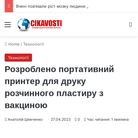
Вчені пов’язали ріст мозку людини з цукрами в раціоні
Menu
S
Home
/
Технології
Технології
Розроблено портативний
принтер для друку
розчинного пластиру з
вакциною
Анатолій Шевченко
27.04.2023
0
Час читання: 1 хвилина