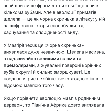
знайшли лише фрагмент нижньої щелепи з
кількома зубами. Але в еволюції приматів
щелепа — це як чорна скринька в літаку: у ній
зашифрована історія способу життя,
харчування та спорідненості виду.
У Masripithecus ця «чорна скринька»
виявилася дуже незвичною. Щелепа масивна,
з
надзвичайно великими іклами та
премолярами
, а жувальні поверхні корінних
зубів округлі й сильно зморшкуваті. Це
поєднання рис не збігається з жодною іншою
відомою мавпою того часу.
Якщо порівняти еволюцію мавп з родинним
деревом, то Північна Африка довго виглядала