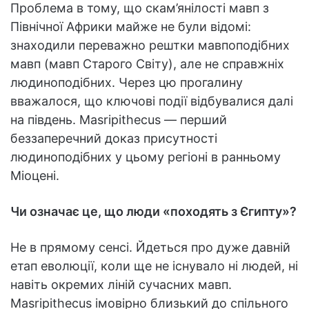
Проблема в тому, що скам’янілості мавп з
Північної Африки майже не були відомі:
знаходили переважно рештки мавпоподібних
мавп (мавп Старого Світу), але не справжніх
людиноподібних. Через цю прогалину
вважалося, що ключові події відбувалися далі
на південь. Masripithecus — перший
беззаперечний доказ присутності
людиноподібних у цьому регіоні в ранньому
Міоцені.
Чи означає це, що люди «походять з Єгипту»?
Не в прямому сенсі. Йдеться про дуже давній
етап еволюції, коли ще не існувало ні людей, ні
навіть окремих ліній сучасних мавп.
Masripithecus імовірно близький до спільного