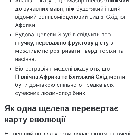
Аналіз показує, що Masripithecus
ближчий
до сучасних мавп
, ніж будь-який інший
відомий ранньоміоценовий вид зі Східної
Африки.
Будова щелепи й зубів свідчить про
гнучку, переважно фруктову дієту
з
можливістю розгризати тверді горіхи та
насіння.
Біогеографічні моделі вказують, що
Північна Африка та Близький Схід
могли
бути домівкою спільного предка всіх
сучасних людиноподібних.
Як одна щелепа перевертає
карту еволюції
На перший погляд усе виглядає скромно: вчені