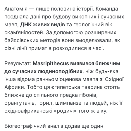
Анатомія — лише половина історії. Команда
поєднала дані про будову викопних і сучасних
мавп,
ДНК живих видів
та геологічний вік
скам’янілостей. За допомогою розширених
байєсівських методів вони змоделювали, як
різні лінії приматів розходилися в часі.
Результат:
Masripithecus виявився ближчим
до сучасних людиноподібних
, ніж будь-яка
інша відома ранньоміоценова мавпа зі Східної
Африки. Тобто ця єгипетська тварина стоїть
ближче до спільного предка гібонів,
орангутанів, горил, шимпанзе та людей, ніж її
східноафриканські «родичі» того ж віку.
Біогеографічний аналіз додав ще один