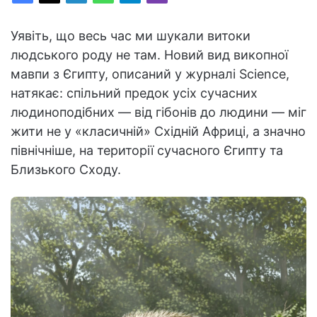
Уявіть, що весь час ми шукали витоки
людського роду не там. Новий вид викопної
мавпи з Єгипту, описаний у журналі Science,
натякає: спільний предок усіх сучасних
людиноподібних — від гібонів до людини — міг
жити не у «класичній» Східній Африці, а значно
північніше, на території сучасного Єгипту та
Близького Сходу.