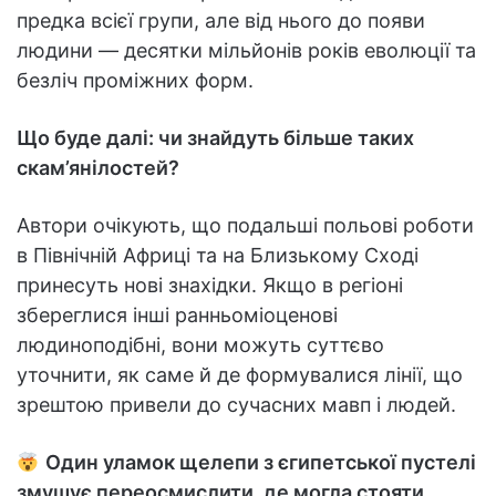
предка всієї групи, але від нього до появи
людини — десятки мільйонів років еволюції та
безліч проміжних форм.
Що буде далі: чи знайдуть більше таких
скам’янілостей?
Автори очікують, що подальші польові роботи
в Північній Африці та на Близькому Сході
принесуть нові знахідки. Якщо в регіоні
збереглися інші ранньоміоценові
людиноподібні, вони можуть суттєво
уточнити, як саме й де формувалися лінії, що
зрештою привели до сучасних мавп і людей.
Один уламок щелепи з єгипетської пустелі
змушує переосмислити, де могла стояти