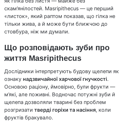
як гілка без листя — майже без
скам’янілостей. Masripithecus — це перший
«листок», який раптом показав, що гілка не
тільки жива, а й може бути ближчою до
стовбура, ніж ми думали.
Що розповідають зуби про
життя Masripithecus
Дослідники інтерпретують будову щелепи як
ознаку
надзвичайної харчової гнучкості
.
Основою раціону, ймовірно, були фрукти —
м’які, але поживні. Водночас потужні зуби й
щелепа дозволяли тварині без проблем
розгризати
тверді горіхи та насіння
, коли
фруктів бракувало.