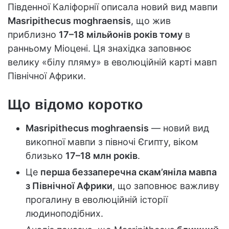
Південної Каліфорнії описала новий вид мавпи
Masripithecus moghraensis
, що жив
приблизно
17–18 мільйонів років тому
в
ранньому Міоцені. Ця знахідка заповнює
велику «білу пляму» в еволюційній карті мавп
Північної Африки.
Що відомо коротко
Masripithecus moghraensis
— новий вид
викопної мавпи з півночі Єгипту, віком
близько
17–18 млн років
.
Це
перша беззаперечна скам’яніла мавпа
з Північної Африки
, що заповнює важливу
прогалину в еволюційній історії
людиноподібних.