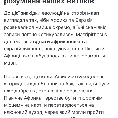
розуміння наших витоків
До цієї знахідки еволюційна історія мавп
виглядала так, ніби Африка та Євразія
розвивалися майже окремо, а їхні скам’янілі
записи погано «стикувалися». Masripithecus
допомагає
з’єднати африканські та
євразійські лінії
, показуючи, що в Північній
Африці вже відбувалося активне розмаїття
мавп.
Це означає, що коли з’явилися суходольні
«коридори» до Європи та Азії, такі види були
вже добре підготовлені до розселення.
Північна Африка перестає бути «порожнім
місцем» на карті й перетворюється на
ключовий вузол, через який могли пройти