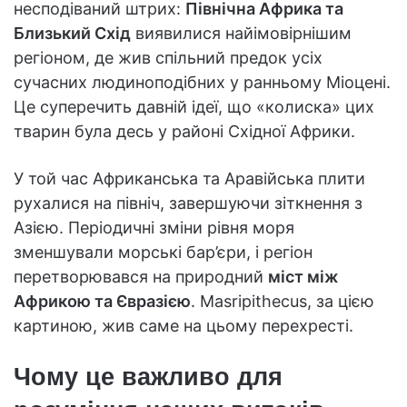
несподіваний штрих:
Північна Африка та
Близький Схід
виявилися найімовірнішим
регіоном, де жив спільний предок усіх
сучасних людиноподібних у ранньому Міоцені.
Це суперечить давній ідеї, що «колиска» цих
тварин була десь у районі Східної Африки.
У той час Африканська та Аравійська плити
рухалися на північ, завершуючи зіткнення з
Азією. Періодичні зміни рівня моря
зменшували морські бар’єри, і регіон
перетворювався на природний
міст між
Африкою та Євразією
. Masripithecus, за цією
картиною, жив саме на цьому перехресті.
Чому це важливо для