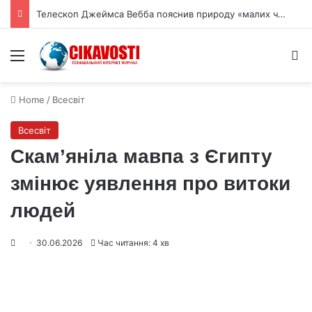
Фізики вперше побачили, як електрони впорядковуються у дві фази
Menu
S
Home
/
Всесвіт
Всесвіт
Скам’яніла мавпа з Єгипту
змінює уявлення про витоки
людей
30.06.2026
Час читання: 4 хв