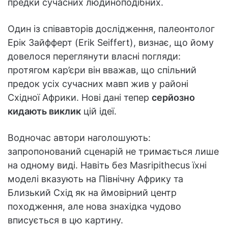
предки сучасних людиноподібних.
Один із співавторів дослідження, палеонтолог
Ерік Зайфферт (Erik Seiffert), визнає, що йому
довелося переглянути власні погляди:
протягом кар’єри він вважав, що спільний
предок усіх сучасних мавп жив у районі
Східної Африки. Нові дані тепер
серйозно
кидають виклик
цій ідеї.
Водночас автори наголошують:
запропонований сценарій не тримається лише
на одному виді. Навіть без Masripithecus їхні
моделі вказують на Північну Африку та
Близький Схід як на ймовірний центр
походження, але нова знахідка чудово
вписується в цю картину.