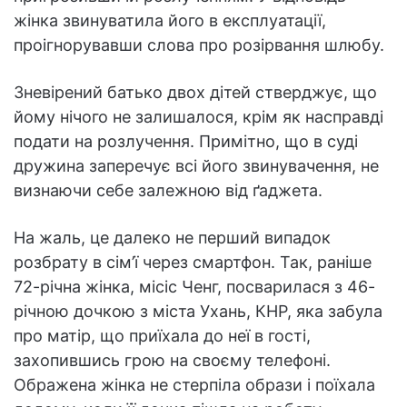
жінка звинуватила його в експлуатації,
проігнорувавши слова про розірвання шлюбу.
Зневірений батько двох дітей стверджує, що
йому нічого не залишалося, крім як насправді
подати на розлучення. Примітно, що в суді
дружина заперечує всі його звинувачення, не
визнаючи себе залежною від ґаджета.
На жаль, це далеко не перший випадок
розбрату в сім’ї через смартфон. Так, раніше
72-річна жінка, місіс Ченг, посварилася з 46-
річною дочкою з міста Ухань, КНР, яка забула
про матір, що приїхала до неї в гості,
захопившись грою на своєму телефоні.
Ображена жінка не стерпіла образи і поїхала