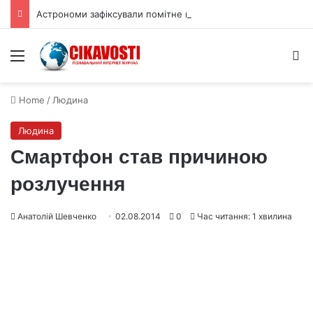
Астрономи зафіксували помітне падіння тиску атмосфери Плутона
Menu
S
Home
/
Людина
Людина
Смартфон став причиною
розлучення
Анатолій Шевченко
02.08.2014
0
Час читання: 1 хвилина