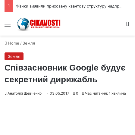
Фізики виявили приховану квантову структуру надпровідника NbSe₂
Menu
S
Home
/
Земля
Земля
Співзасновник Google будує
секретний дирижабль
Анатолій Шевченко
03.05.2017
0
Час читання: 1 хвилина