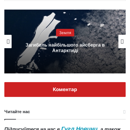
Земля
Загибель найбільшого айсберга в
Антарктиді
Коментар
Читайте нас
Гугл Новини
Підписуйтеся на нас в
, а також