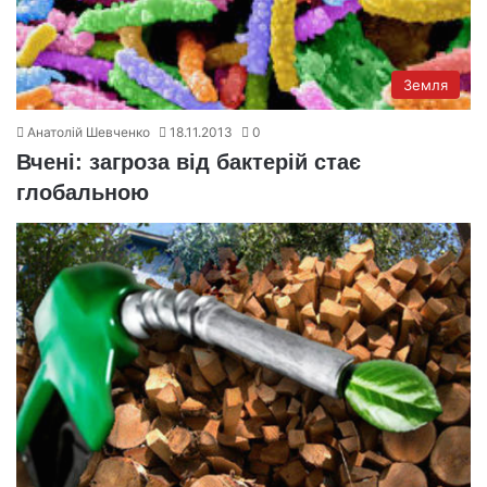
Земля
Анатолій Шевченко
18.11.2013
0
Вчені: загроза від бактерій стає
глобальною