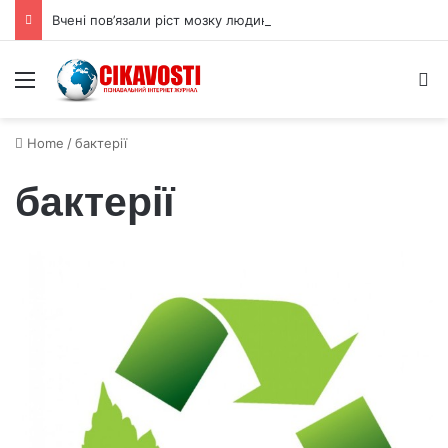
Вчені пов’язали ріст мозку людини з цукрами в раціоні
Menu
S
Home
/
бактерії
бактерії