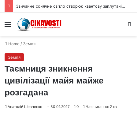
Звичайне сонячне світло створює квантову заплутаність фотонів
Menu
S
Home
/
Земля
Земля
Таємниця зникнення
цивілізації майя майже
розгадана
Анатолій Шевченко
30.01.2017
0
Час читання: 2 хв