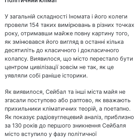
Політичний клімат
У загальній складності Іномата і його колеги
провели 154 таких вимірювань в різних точках
року, отримавши майже повну картину того,
як змінювався його вигляд в останні кілька
десятиліть до класичного і докласичного
колапсу. Виявилося, що місто перестало бути
центром цивілізації зовсім не так, як це
уявляли собі раніше історики.
Як виявилося, Сейбал та інші міста майя не
згасали поступово або раптово, як вважають
прихильники кліматичних теорій, а поетапно.
Як показує радіовуглецевий аналіз, приблизно
за 130 років до першого зникнення Сейбаля
місто вступило у фазу політичної