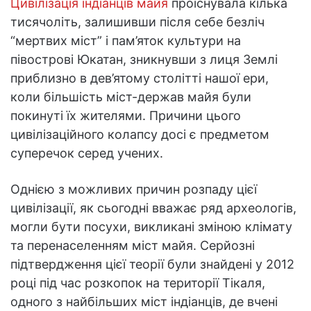
Цивілізація індіанців майя
проіснувала кілька
тисячоліть, залишивши після себе безліч
“мертвих міст” і пам’яток культури на
півострові Юкатан, зникнувши з лиця Землі
приблизно в дев’ятому столітті нашої ери,
коли більшість міст-держав майя були
покинуті їх жителями. Причини цього
цивілізаційного колапсу досі є предметом
суперечок серед учених.
Однією з можливих причин розпаду цієї
цивілізації, як сьогодні вважає ряд археологів,
могли бути посухи, викликані зміною клімату
та перенаселенням міст майя. Серйозні
підтвердження цієї теорії були знайдені у 2012
році під час розкопок на території Тікаля,
одного з найбільших міст індіанців, де вчені