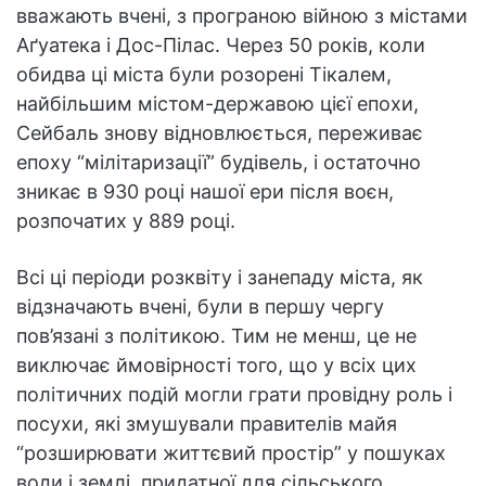
вважають вчені, з програною війною з містами
Аґуатека і Дос-Пілас. Через 50 років, коли
обидва ці міста були розорені Тікалем,
найбільшим містом-державою цієї епохи,
Сейбаль знову відновлюється, переживає
епоху “мілітаризації” будівель, і остаточно
зникає в 930 році нашої ери після воєн,
розпочатих у 889 році.
Всі ці періоди розквіту і занепаду міста, як
відзначають вчені, були в першу чергу
пов’язані з політикою. Тим не менш, це не
виключає ймовірності того, що у всіх цих
політичних подій могли грати провідну роль і
посухи, які змушували правителів майя
“розширювати життєвий простір” у пошуках
води і землі, придатної для сільського