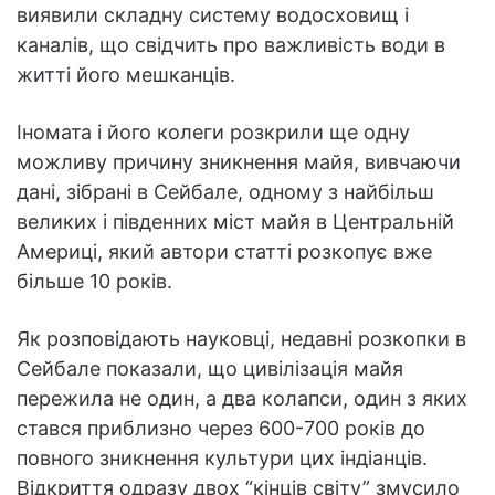
виявили складну систему водосховищ і
каналів, що свідчить про важливість води в
житті його мешканців.
Іномата і його колеги розкрили ще одну
можливу причину зникнення майя, вивчаючи
дані, зібрані в Сейбале, одному з найбільш
великих і південних міст майя в Центральній
Америці, який автори статті розкопує вже
більше 10 років.
Як розповідають науковці, недавні розкопки в
Сейбале показали, що цивілізація майя
пережила не один, а два колапси, один з яких
стався приблизно через 600-700 років до
повного зникнення культури цих індіанців.
Відкриття одразу двох “кінців світу” змусило