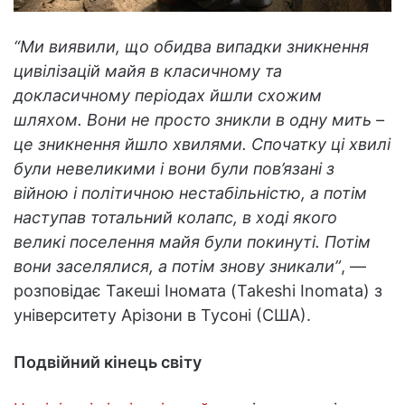
“Ми виявили, що обидва випадки зникнення
цивілізацій майя в класичному та
докласичному періодах йшли схожим
шляхом. Вони не просто зникли в одну мить –
це зникнення йшло хвилями. Спочатку ці хвилі
були невеликими і вони були пов’язані з
війною і політичною нестабільністю, а потім
наступав тотальний колапс, в ході якого
великі поселення майя були покинуті. Потім
вони заселялися, а потім знову зникали”
, —
розповідає Такеші Іномата (Takeshi Inomata) з
університету Арізони в Тусоні (США).
Подвійний кінець світу