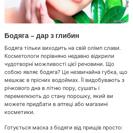
Бодяга – дар з глибин
Бодяга тільки виходить на свій олімп слави.
Косметологи порівняно недавно відкрили
чудотворні можливості цієї речовини. Що
собою являє бодяга? Це незвичайна губка, що
мешкає в прісних водоймах. Її видобувають з
річкового дна в літню пору, сушать і
перемелюють до стану порошку, який ви
можете придбати в аптеці або магазині
косметики.
Готується маска з бодяги від прищів просто: