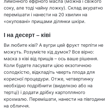
лимонного ефірного масла (можна і свіжого
соку, але тоді чайну ложку). Склад акуратно
перемішати і нанести на 20 хвилин на
«окуповані» прищами ділянки шкіри.
І на десерт – ківі
Ви любите ківі? А вугри цей фрукт терпіти не
можуть. Розумієте хід думок? Все вірно:
маска з ківі від прищів – ось ваше рішення.
Коли будете ласувати цією екзотичною
солодкістю, відкладіть чверть плода для
корисної процедури. Отже, четвертинку
необхідно подрібнити (виделкою або на
тертці) і додати дрібку картопляного
крохмалю. Перемішати, нанести на півгодини
на обличчя.