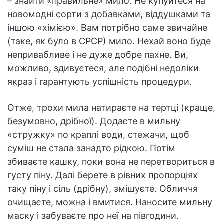
– знайти «правильне» мило. Не купуйтеся на
новомодні сорти з добавками, віддушками та
іншою «хімією». Вам потрібно саме звичайне
(таке, як було в СРСР) мило. Нехай воно буде
непривабливе і не дуже добре пахне. Ви,
можливо, здивуєтеся, але подібні недоліки
якраз і гарантують успішність процедури.
Отже, трохи мила натираєте на тертці (краще,
безумовно, дрібної). Додаєте в мильну
«стружку» по краплі води, стежачи, щоб
суміш не стала занадто рідкою. Потім
збиваєте кашку, поки вона не перетвориться в
густу піну. Далі берете в рівних пропорціях
таку піну і сіль (дрібну), змішуєте. Обличчя
очищаєте, можна і вмитися. Наносите мильну
маску і забуваєте про неї на півгодини.