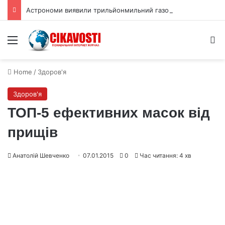
Астрономи виявили трильйонмильний газовий потік до GW Оріона
Menu
S
Home
/
Здоров'я
Здоров'я
ТОП-5 ефективних масок від
прищів
Анатолій Шевченко
07.01.2015
0
Час читання: 4 хв