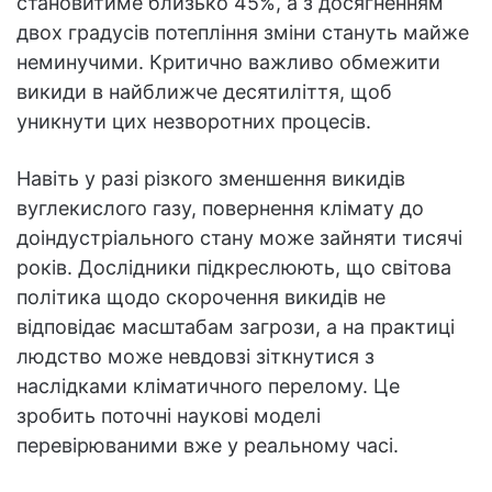
становитиме близько 45%, а з досягненням
двох градусів потепління зміни стануть майже
неминучими. Критично важливо обмежити
викиди в найближче десятиліття, щоб
уникнути цих незворотних процесів.
Навіть у разі різкого зменшення викидів
вуглекислого газу, повернення клімату до
доіндустріального стану може зайняти тисячі
років. Дослідники підкреслюють, що світова
політика щодо скорочення викидів не
відповідає масштабам загрози, а на практиці
людство може невдовзі зіткнутися з
наслідками кліматичного перелому. Це
зробить поточні наукові моделі
перевірюваними вже у реальному часі.