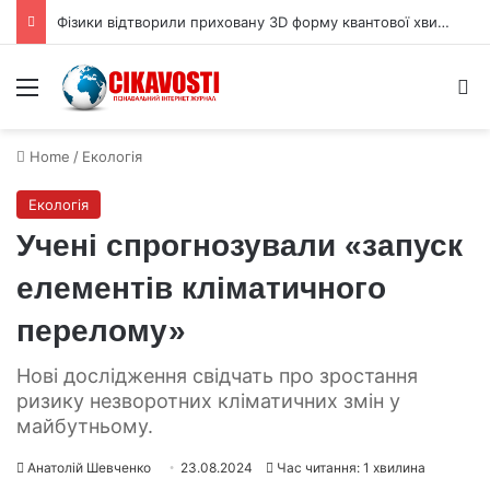
Фізики відтворили приховану 3D форму квантової хвильової функції
Menu
S
Home
/
Екологія
Екологія
Учені спрогнозували «запуск
елементів кліматичного
перелому»
Нові дослідження свідчать про зростання
ризику незворотних кліматичних змін у
майбутньому.
Анатолій Шевченко
23.08.2024
Час читання: 1 хвилина