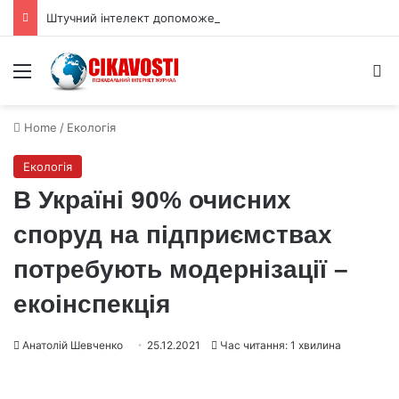
Штучний інтелект допоможе DUNE виявляти нейтрино під землею
Menu
S
Home
/
Екологія
Екологія
В Україні 90% очисних
споруд на підприємствах
потребують модернізації –
екоінспекція
Анатолій Шевченко
25.12.2021
Час читання: 1 хвилина