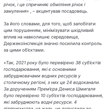
річок, і це спричиняє обміління річок і
замулення»
, – акцентував посадовець.
За його словами, для того, щоб запобігати
цим порушенням, мінімізувати шкідливий
вплив на навколишнє середовище,
Держекоінспекція значно посилила контроль
за цими об’єктами.
«Так, 2021 року було перевірено 38 суб’єктів
господарювання, які є основними
забруднювачами водних ресурсів у
столичному регіоні, з них це 24 водоканали.
За дорученням Прем’єра Дениса Шмигаля
було перевірено 10 суб’єктів господарювання,
які забруднюють водні ресурси. 4
підприємства, на жаль, не допустили до