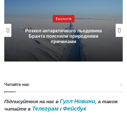
Екологія
Розкол антарктичного льодовика
Бранта пояснили природними
причинами
Читайте нас
Гугл Новини
Підписуйтеся на нас в
, а також
Телеграм
Фейсбук
читайте в
і