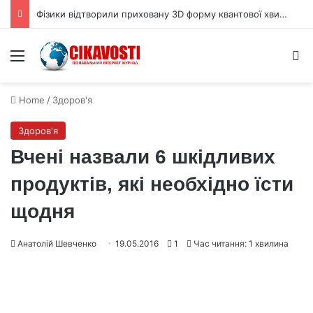
Фізики відтворили приховану 3D форму квантової хвильової функції
Menu
S
Home
/
Здоров'я
Здоров'я
Вчені назвали 6 шкідливих
продуктів, які необхідно їсти
щодня
Анатолій Шевченко
19.05.2016
1
Час читання: 1 хвилина