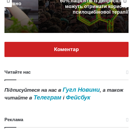
60% пацієнтів із депресією в США
можуть отримати користь від
псилоцибінової терапії
Коментар
Читайте нас
Гугл Новини
Підписуйтеся на нас в
, а також
Телеграм
Фейсбук
читайте в
і
Реклама