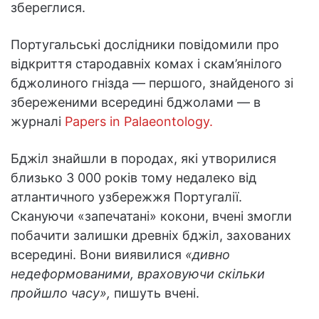
збереглися.
Португальські дослідники повідомили про
відкриття стародавніх комах і скам’янілого
бджолиного гнізда — першого, знайденого зі
збереженими всередині бджолами — в
журналі
Papers in Palaeontology.
Бджіл знайшли в породах, які утворилися
близько 3 000 років тому недалеко від
атлантичного узбережжя Португалії.
Скануючи «запечатані» кокони, вчені змогли
побачити залишки древніх бджіл, захованих
всередині. Вони виявилися
«дивно
недеформованими, враховуючи скільки
пройшло часу»,
пишуть вчені.