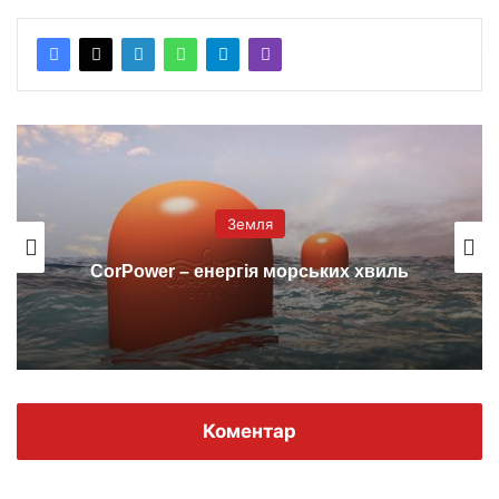
Земля
CorPower – енергія морських хвиль
Коментар