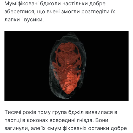
Муміфіковані бджоли настільки добре
збереглися, що вчені змогли розгледіти їх
лапки і вусики.
Тисячі років тому група бджіл виявилася в
пастці в коконах всередині гнізда. Вони
загинули, але їх «муміфіковані» останки добре