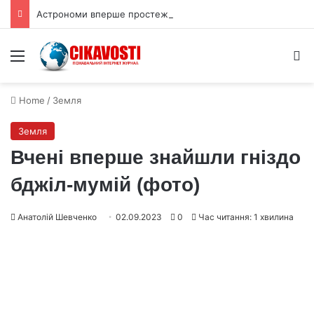
Астрономи вперше простежили слабкий спалах шокового прориву наднової
Menu
S
Home
/
Земля
Земля
Вчені вперше знайшли гніздо
бджіл-мумій (фото)
Анатолій Шевченко
02.09.2023
0
Час читання: 1 хвилина