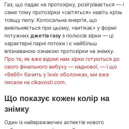
Газ, що падає на протозірку, розігрівається — і
саме тому протозірки «світяться» навіть крізь
товщу пилу. Колосальна енергія, що
вивільняється при цьому, «витікає» у формі
потужних
джетів газу
з полюсів зірки — ці
характерні парні потоки і є найбільш
впізнаваною ознакою протозірки на знімку.
Про те, як вже відомі нам зірки готуються до
свого фінального вибуху — наднової, — і що
«Вебб» бачить у їхніх оболонках, ми вже
писали на cikavosti.com
.
Що показує кожен колір на
знімку
Один із найвражаючих аспектів нового