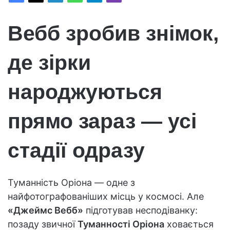
Вебб зробив знімок,
де зірки
народжуються
прямо зараз — усі
стадії одразу
Туманність Оріона — одне з
найфотографованіших місць у космосі. Але
«Джеймс Вебб»
підготував несподіванку:
позаду звичної
Туманності Оріона
ховається