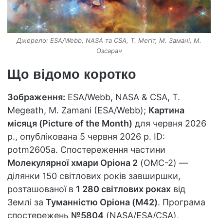
Джерело: ESA/Webb, NASA та CSA, Т. Мегіт, М. Замані, М.
Озсарач
Що відомо коротко
Зображення:
ESA/Webb, NASA & CSA, T.
Megeath, M. Zamani (ESA/Webb);
Картина
місяця (Picture of the Month)
для червня 2026
р., опублікована 5 червня 2026 р. ID:
potm2605a. Спостереження частини
Молекулярної хмари Оріона 2
(OMC-2) —
ділянки 150 світлових років завширшки,
розташованої в
1 280 світлових роках
від
Землі за
Туманністю Оріона (M42)
. Програма
спостережень
№5804
(NASA/ESA/CSA),