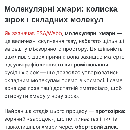
Молекулярні хмари: колиска
зірок і складних молекул
Як зазначає ESA/Webb
,
молекулярні хмари
—
це величезні скупчення газу, набагато щільніші
за решту міжзоряного простору. Ця щільність
важлива з двох причин: вона захищає матерію
від
ультрафіолетового випромінювання
сусідніх зірок — що дозволяє утворюватись
складним молекулам прямо в космосі. І саме
вона дає гравітації достатній «матеріал», щоб
стиснути хмару у нову зорю.
Найраніша стадія цього процесу —
протозірка
:
зоряний «зародок», що поглинає газ і пил із
навколишньої хмари через
обертовий диск
.