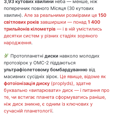
3,93 кутових хвилини
неба — менше, ніж
поперечник повного Місяця (30 кутових
хвилин).
Але за реальними розмірами це
150
світлових років
завширшки — понад
1 400
трильйонів кілометрів
— і в ній умістились
десятки систем у різних стадіях зоряного
народження
.
Протопланетні
диски
навколо молодих
протозірок у OMC-2 піддаються
ультрафіолетовому бомбардуванню
від
масивних сусідніх зірок.
Це явище, відоме як
фотоіонізація диску
(proplyds), здатне
буквально «випарювати» диск — і питання про
те, чи встигає планета сформуватись раніше,
ніж диск зникне, є одним із ключових у
сучасній планетології
.