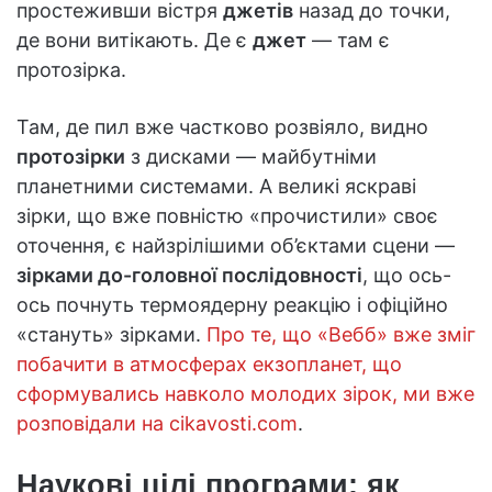
простеживши вістря
джетів
назад до точки,
де вони витікають. Де є
джет
— там є
протозірка.
Там, де пил вже частково розвіяло, видно
протозірки
з дисками — майбутніми
планетними системами. А великі яскраві
зірки, що вже повністю «прочистили» своє
оточення, є найзрілішими об’єктами сцени —
зірками до-головної послідовності
, що ось-
ось почнуть термоядерну реакцію і офіційно
«стануть» зірками.
Про те, що «Вебб» вже зміг
побачити в атмосферах екзопланет, що
сформувались навколо молодих зірок, ми вже
розповідали на cikavosti.com
.
Наукові цілі програми: як