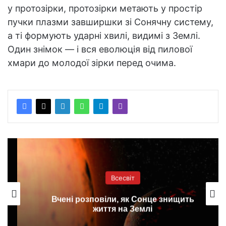
у протозірки, протозірки метають у простір
пучки плазми завширшки зі Сонячну систему,
а ті формують ударні хвилі, видимі з Землі.
Один знімок — і вся еволюція від пилової
хмари до молодої зірки перед очима.
Всесвіт
Вчені розповіли, як Сонце знищить
життя на Землі