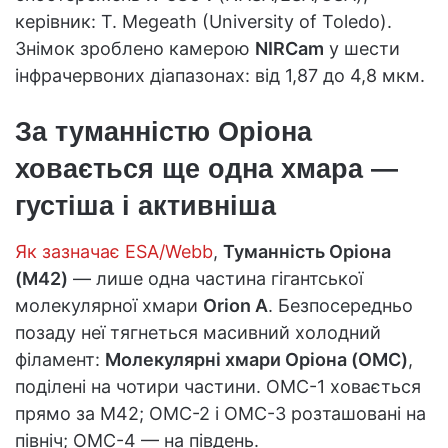
керівник: T. Megeath (University of Toledo).
Знімок зроблено камерою
NIRCam
у шести
інфрачервоних діапазонах: від 1,87 до 4,8 мкм.
За туманністю Оріона
ховається ще одна хмара —
густіша і активніша
Як зазначає ESA/Webb
,
Туманність Оріона
(M42)
— лише одна частина гігантської
молекулярної хмари
Orion A
. Безпосередньо
позаду неї тягнеться масивний холодний
філамент:
Молекулярні хмари Оріона (OMC)
,
поділені на чотири частини. OMC-1 ховається
прямо за M42; OMC-2 і OMC-3 розташовані на
північ; OMC-4 — на південь.