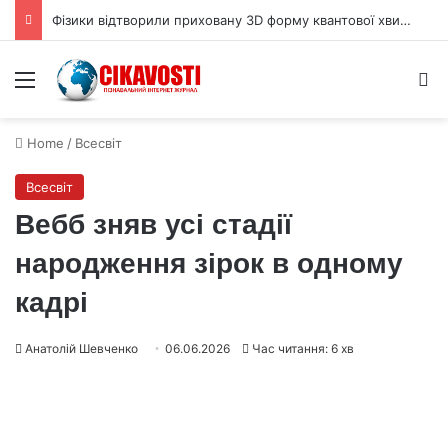
Фізики відтворили приховану 3D форму квантової хвильової функції
Menu
S
Home
/
Всесвіт
Всесвіт
Вебб зняв усі стадії
народження зірок в одному
кадрі
Анатолій Шевченко
06.06.2026
Час читання: 6 хв