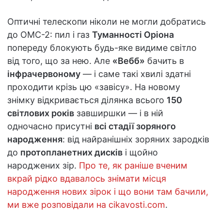
Оптичні телескопи ніколи не могли добратись
до OMC-2: пил і газ
Туманності Оріона
попереду блокують будь-яке видиме світло
від того, що за нею. Але
«Вебб»
бачить в
інфрачервоному
— і саме такі хвилі здатні
проходити крізь цю «завісу». На новому
знімку відкривається ділянка всього
150
світлових років
завширшки — і в ній
одночасно присутні
всі стадії зоряного
народження
: від найранішніх зоряних зародків
до
протопланетних дисків
і щойно
народжених зір.
Про те, як раніше вченим
вкрай рідко вдавалось знімати місця
народження нових зірок і що вони там бачили,
ми вже розповідали на cikavosti.com
.