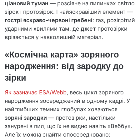
ціановий туман
— розсіяне на пилинках світло
зірок і протозірок. І найяскравіший елемент —
гострі яскраво-червоні гребені
: газ, розігрітий
ударними хвилями там, де
джет
протозірки
врізається у навколишній матеріал.
«Космічна карта» зоряного
народження: від зародку до
зірки
Як зазначає ESA/Webb
, весь цикл зоряного
народження зосереджений в одному кадрі. У
найглибших темних глобулах ховаються
зоряні зародки
— протозірки, настільки
занурені в пил, що їх не видно навіть «Веббу».
Але їх можна знайти опосередковано: