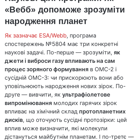
«Вебб» допоможе зрозуміти
народження планет
Як зазначає ESA/Webb
, програма
спостережень №5804 має три конкретні
наукові задачі. По-перше — зрозуміти,
як
джети і виброси газу впливають на сам
процес зоряного формування
в OMC-2 і
сусідній OMC-3: чи прискорюють вони або
уповільнюють народження нових зірок. По-
друге — вивчити, як
ультрафіолетове
випромінювання
молодих гарячих зірок
впливає на хімічний склад
протопланетних
дисків
, що оточують сусідні протозірки: цей
вплив може визначити, які молекули
дістануться майбутнім планетам. І по-третє —