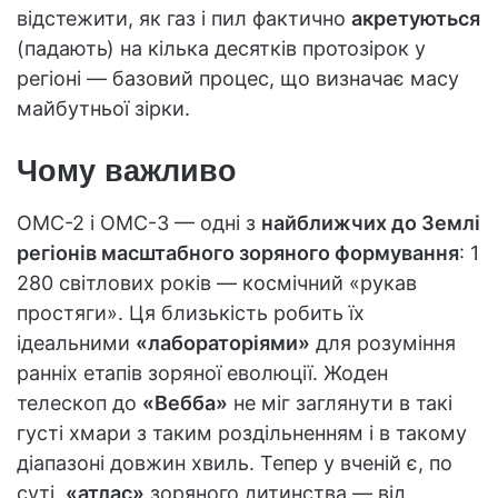
відстежити, як газ і пил фактично
акретуються
(падають) на кілька десятків протозірок у
регіоні — базовий процес, що визначає масу
майбутньої зірки.
Чому важливо
OMC-2 і OMC-3 — одні з
найближчих до Землі
регіонів масштабного зоряного формування
: 1
280 світлових років — космічний «рукав
простяги». Ця близькість робить їх
ідеальними
«лабораторіями»
для розуміння
ранніх етапів зоряної еволюції. Жоден
телескоп до
«Вебба»
не міг заглянути в такі
густі хмари з таким роздільненням і в такому
діапазоні довжин хвиль. Тепер у вченій є, по
суті,
«атлас»
зоряного дитинства — від