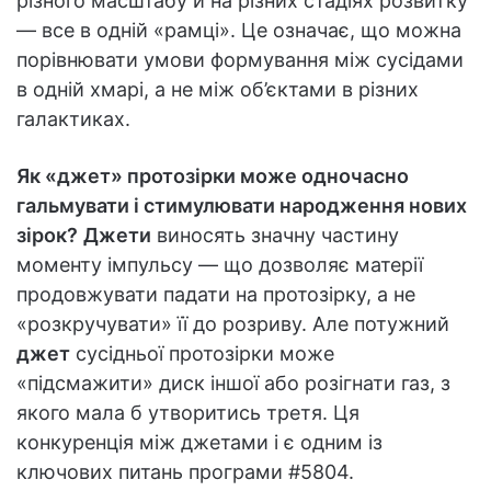
різного масштабу й на різних стадіях розвитку
— все в одній «рамці». Це означає, що можна
порівнювати умови формування між сусідами
в одній хмарі, а не між об’єктами в різних
галактиках.
Як «джет» протозірки може одночасно
гальмувати і стимулювати народження нових
зірок?
Джети
виносять значну частину
моменту імпульсу — що дозволяє матерії
продовжувати падати на протозірку, а не
«розкручувати» її до розриву. Але потужний
джет
сусідньої протозірки може
«підсмажити» диск іншої або розігнати газ, з
якого мала б утворитись третя. Ця
конкуренція між джетами і є одним із
ключових питань програми #5804.