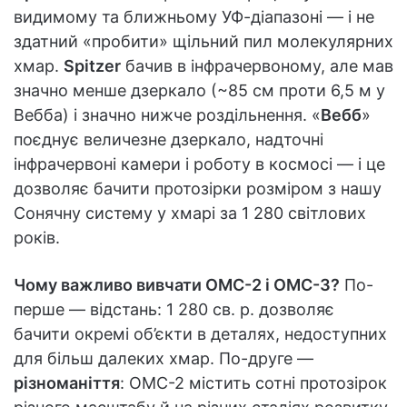
видимому та ближньому УФ-діапазоні — і не
здатний «пробити» щільний пил молекулярних
хмар.
Spitzer
бачив в інфрачервоному, але мав
значно менше дзеркало (~85 см проти 6,5 м у
Вебба) і значно нижче роздільнення. «
Вебб
»
поєднує величезне дзеркало, надточні
інфрачервоні камери і роботу в космосі — і це
дозволяє бачити протозірки розміром з нашу
Сонячну систему у хмарі за 1 280 світлових
років.
Чому важливо вивчати OMC-2 і OMC-3?
По-
перше — відстань: 1 280 св. р. дозволяє
бачити окремі об’єкти в деталях, недоступних
для більш далеких хмар. По-друге —
різноманіття
: OMC-2 містить сотні протозірок