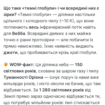
Що таке «темні глобули» і чи всередині них є
зірки?
«Темні глобули» — ділянки настільки
щільного і холодного пилу (~10 К), що вони
поглинають
весь
інфрачервоний потік навіть
для
Вебба
. Всередині деяких з них майже
точно є ранні протозірки — але побачити їх
прямо неможливо. Їхню наявність видають
джети
, що пробиваються крізь краї глобули.
WOW-факт:
Ця ділянка неба —
150
світлових років
, схована за шаром газу і пилу
Туманності Оріона
— існує поруч із нами вже
мільярди років, і ніхто ніколи не бачив, що там
відбувається. За
1 280 світлових років
від
Землі прямо зараз одночасно відбувається те,
що потребує мільйони років: пил стискається