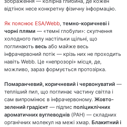
зображення — колірна глибина, де кожен
відтінок несе конкретну фізичну інформацію.
Як пояснює ESA/Webb
,
темно-коричневі і
чорні плями
— «темні глобули»: скупчення
холодного пилу настільки щільні, що
поглинають
весь
або майже весь
інфрачервоний потік — крізь них не проходить
навіть Webb. Це «непрозорі» місця, де,
можливо, зараз формується протозірка.
Помаранчевий, коричневий і червонуватий
—
тепліший пил, що поглинає частину світла і
сам випромінює в інфрачервоному.
Жовто-
зелений градієнт
— підпис
поліциклічних
ароматичних вуглеводнів
(PAH) — складних
органічних молекул на межі хмар.
Блакитний і