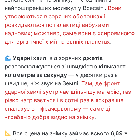
найпоширеніших молекул у Всесвіті.
Вони
утворюються в зоряних оболонках і
розкидаються по галактиці вибухами
наднових; можливо, саме вони є «сировиною»
для органічної хімії на ранніх планетах
.
Ударні хвилі
від зоряних
джетів
розповсюджуються зі швидкістю
кількасот
кілометрів за секунду
— у десятки разів
швидше, ніж звук на Землі.
Там, де фронт
ударної хвилі зустрічає щільнішу матерію, газ
різко нагрівається і в сотні разів яскравіше
спалахує в інфрачервоному — саме ці
«гребені» добре видно на знімку
.
Вся сцена на знімку займає всього
6,69 ×