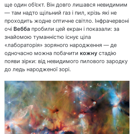
ще один об’єкт. Він довго лишався невидимим
— там надто щільний газ і пил, крізь які не
проходить жодне оптичне світло. Інфрачервоні
очі
Вебба
пробили цей екран і показали: за
знайомою туманністю існує ціла
«лабораторія» зоряного народження — де
одночасно можна побачити
кожну
стадію
появи зірки: від невидимого пилового зародку
до ледь народженої зорі.