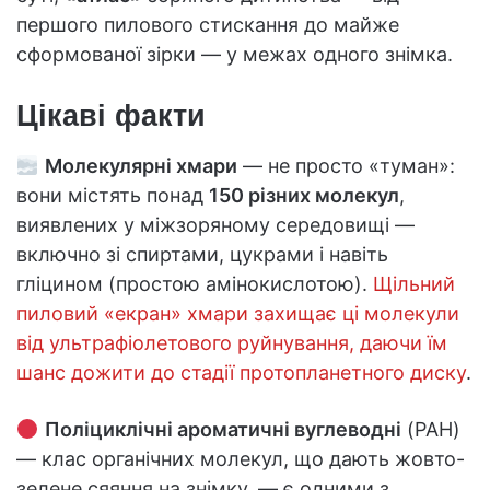
першого пилового стискання до майже
сформованої зірки — у межах одного знімка.
Цікаві факти
Молекулярні хмари
— не просто «туман»:
вони містять понад
150 різних молекул
,
виявлених у міжзоряному середовищі —
включно зі спиртами, цукрами і навіть
гліцином (простою амінокислотою).
Щільний
пиловий «екран» хмари захищає ці молекули
від ультрафіолетового руйнування, даючи їм
шанс дожити до стадії протопланетного диску
.
Поліциклічні ароматичні вуглеводні
(PAH)
— клас органічних молекул, що дають жовто-
зелене сяяння на знімку, — є одними з