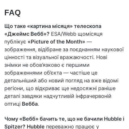
FAQ
Що таке «картина місяця» телескопа
«Джеймс Вебб»?
ESA/Webb щомісяця
публікує
«Picture of the Month»
—
зображення, відібране за поєднанням наукової
цінності та візуальної вражаючості. Нові
знімки не обов’язково є першими
зображеннями об’єкта — частіше це
детальніший або новий погляд на вже відомі
регіони, що відкриває ще недосяжні раніше
деталі завдяки надчутливій інфрачервоній
оптиці
Вебба
.
Чому «Вебб» бачить те, що не бачили Hubble і
Spitzer?
Hubble
переважно працює у