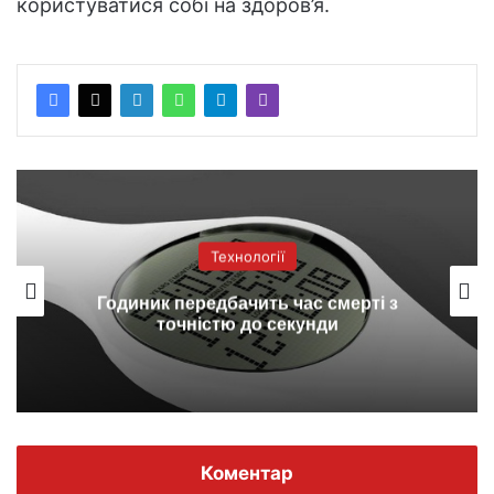
користуватися собі на здоров’я.
Технології
Годиник передбачить час смерті з
точністю до секунди
Коментар