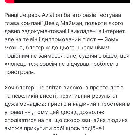
Ранці Jetpack Aviation багато разів тестував
глава компанії Девід Майман, польоти якого
давно задокументовані і викладені в Інтернет,
але на те він і дипломований пілот — йому
можна, блогер ж до цього ніколи нічим
подібним не займався, але, судячи з відео, цей
хлопець теж зовсім не відчував проблем з
пристроєм.
Хоч блогер і не злітав високо, а просто летів
на невеликій висоті, позитивний результат
дуже обнадіює: пристрій надійний і простеий в
управлінні, тому цей досвід дозволяє
сподіватися на те, що скоро звичайна людина
зможе прикупити собі щось подібне і