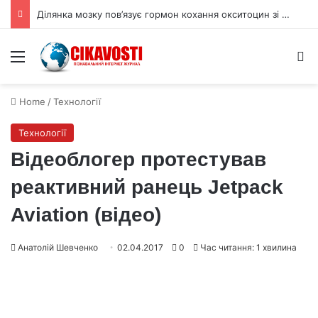
Ділянка мозку пов’язує гормон кохання окситоцин зі страхом
Menu
S
Home
/
Технології
Технології
Відеоблогер протестував
реактивний ранець Jetpack
Aviation (відео)
Анатолій Шевченко
02.04.2017
0
Час читання: 1 хвилина