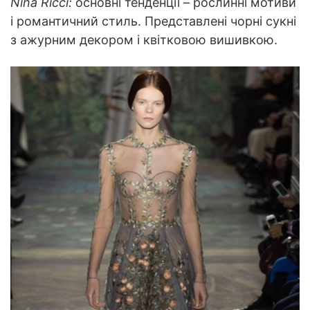
Nina Ricci:
основні тенденції – рослинні мотиви
і романтичний стиль. Представлені чорні сукні
з ажурним декором і квітковою вишивкою.