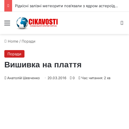
Рідкісні залізні метеорити пов’язали з ядром астероїда Вести
Menu
S
Home
/
Поради
Поради
Вишивка на плаття
Анатолій Шевченко
20.03.2016
0
Час читання: 2 хв