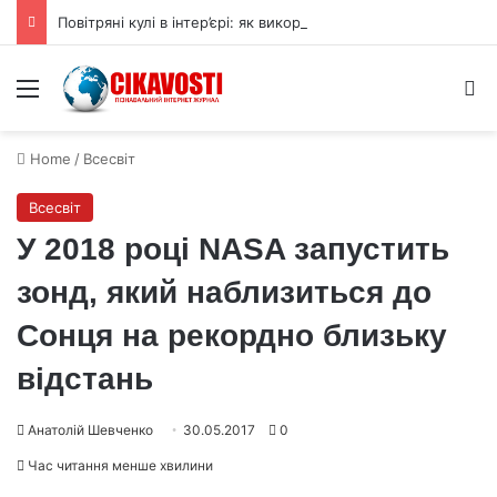
Повітряні кулі в інтер’єрі: як використовувати їх для прикраси
Menu
S
Home
/
Всесвіт
Всесвіт
У 2018 році NASA запустить
зонд, який наблизиться до
Сонця на рекордно близьку
відстань
Анатолій Шевченко
30.05.2017
0
Час читання менше хвилини