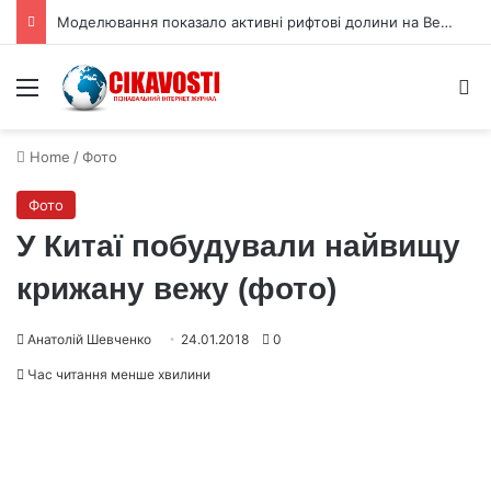
Моделювання показало активні рифтові долини на Венері
Menu
S
Home
/
Фото
Фото
У Китаї побудували найвищу
крижану вежу (фото)
Анатолій Шевченко
24.01.2018
0
Час читання менше хвилини