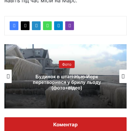
навіть під час місій на Марс.
Фото
Будинок в штаті Нью-Йорк
перетворився у брилу льоду
(фото+відео)
Коментар