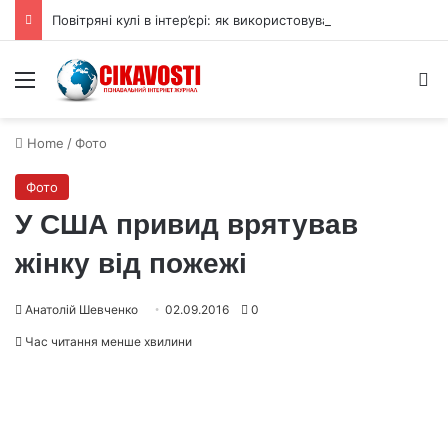
Повітряні кулі в інтер’єрі: як використовувати їх для прикраси
Menu
S
Home
/
Фото
Фото
У США привид врятував
жінку від пожежі
Анатолій Шевченко
02.09.2016
0
Час читання менше хвилини