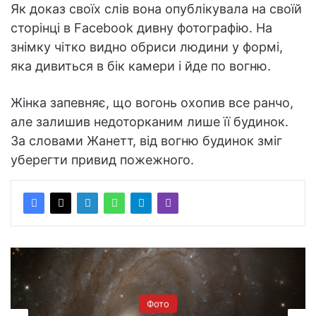
Як доказ своїх слів вона опублікувала на своїй
сторінці в Facebook дивну фотографію. На
знімку чітко видно обриси людини у формі,
яка дивиться в бік камери і йде по вогню.
Жінка запевняє, що вогонь охопив все ранчо,
але залишив недоторканим лише її будинок.
За словами Жанетт, від вогню будинок зміг
уберегти привид пожежного.
Фото