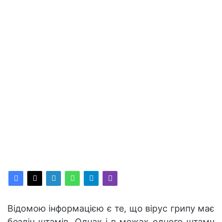
Відомою інформацією є те, що вірус грипу має
безліч штамів. Однак і в межах одного штаму