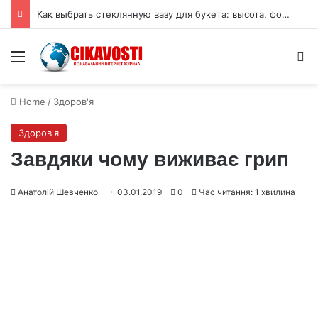
Как выбрать стеклянную вазу для букета: высота, форма и размер горлышка
Menu
S
Home
/
Здоров'я
Здоров'я
Завдяки чому виживає грип
Анатолій Шевченко
03.01.2019
0
Час читання: 1 хвилина