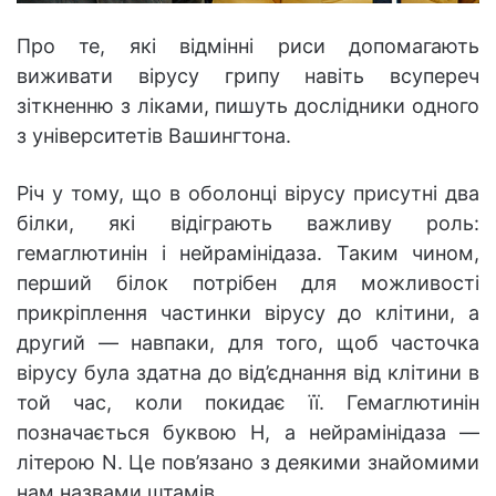
Про те, які відмінні риси допомагають
виживати вірусу грипу навіть всупереч
зіткненню з ліками, пишуть дослідники одного
з університетів Вашингтона.
Річ у тому, що в оболонці вірусу присутні два
білки, які відіграють важливу роль:
гемаглютинін і нейрамінідаза. Таким чином,
перший білок потрібен для можливості
прикріплення частинки вірусу до клітини, а
другий — навпаки, для того, щоб часточка
вірусу була здатна до від’єднання від клітини в
той час, коли покидає її. Гемаглютинін
позначається буквою H, а нейрамінідаза —
літерою N. Це пов’язано з деякими знайомими
нам назвами штамів.