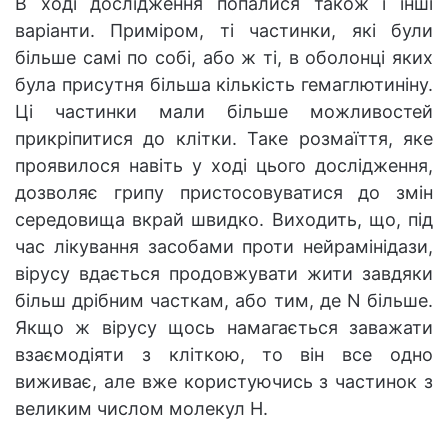
В ході дослідження попалися також і інші
варіанти. Приміром, ті частинки, які були
більше самі по собі, або ж ті, в оболонці яких
була присутня більша кількість гемаглютиніну.
Ці частинки мали більше можливостей
прикріпитися до клітки. Таке розмаїття, яке
проявилося навіть у ході цього дослідження,
дозволяє грипу пристосовуватися до змін
середовища вкрай швидко. Виходить, що, під
час лікування засобами проти нейрамінідази,
вірусу вдається продовжувати жити завдяки
більш дрібним часткам, або тим, де N більше.
Якщо ж вірусу щось намагається заважати
взаємодіяти з кліткою, то він все одно
виживає, але вже користуючись з частинок з
великим числом молекул H.