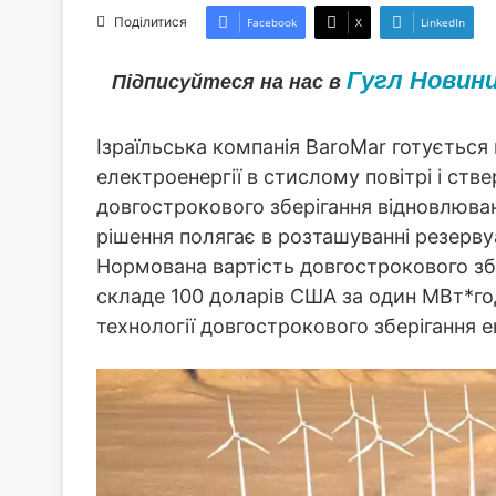
Поділитися
Facebook
X
LinkedIn
Гугл Новин
Підписуйтеся на нас в
Ізраїльська компанія BaroMar готується
електроенергії в стислому повітрі і ст
довгострокового зберігання відновлюван
рішення полягає в розташуванні резерву
Нормована вартість довгострокового збе
складе 100 доларів США за один МВт*го
технології довгострокового зберігання ен