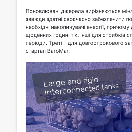
Поновлювані джерела вирізняються мінли
завжди здатні своєчасно забезпечити п
необхідні накопичувачі енергії, причому 
щоденних годин-пік, інші для стрибків 
періоди. Треті – для довгострокового запа
стартап BaroMar.