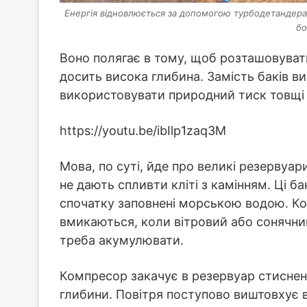
Енергія відновлюється за допомогою турбодетандера/
бо
Воно полягає в тому, щоб розташовувати 
досить висока глибина. Замість баків в
використовувати природний тиск товщі 
https://youtu.be/ibIlp1zaq3M
Мова, по суті, йде про великі резервуари
не дають спливти кліті з камінням. Ці 
спочатку заповнені морською водою. Ком
вмикаються, коли вітровий або сонячни
треба акумулювати.
Компресор закачує в резервуар стиснене
глибини. Повітря поступово виштовхує в