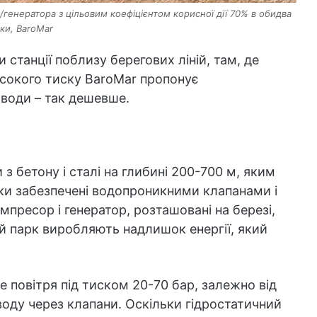
генератора з цільовим коефіцієнтом корисної дії 70% в обидва
ки, BaroMar
станції поблизу берегових ліній, там, де
исокого тиску BaroMar пропонує
води – так дешевше.
 з бетону і сталі на глибині 200-700 м, яким
баки забезпечені водопроникними клапанами і
пресор і генератор, розташовані на березі,
й парк виробляють надлишок енергії, який
 повітря під тиском 20-70 бар, залежно від
оду через клапани. Оскільки гідростатичний