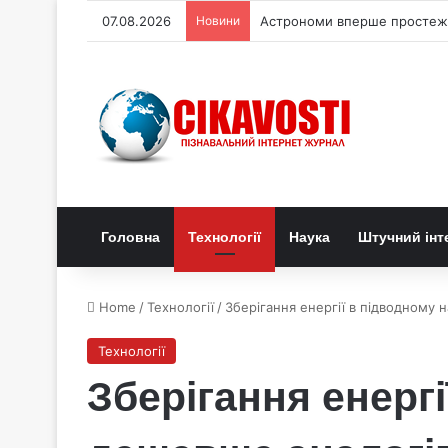
07.08.2026
Новини
Астрономи вперше простежи
Головна
Технології
Наука
Штучний інт
Home
/
Технології
/
Зберігання енергії в підводному 
Технології
Зберігання енерг