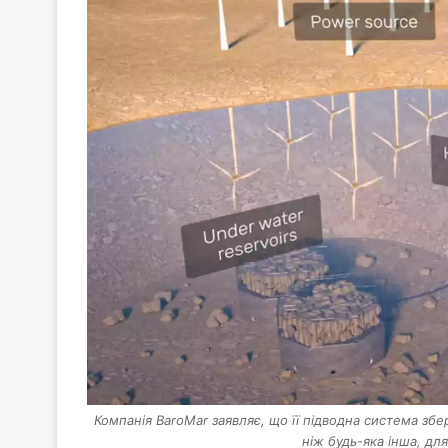
Компанія BaroMar заявляє, що її підводна система зб
ніж будь-яка інша, дл