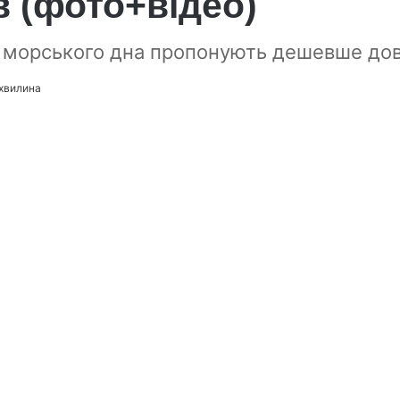
 (фото+відео)
еї" морського дна пропонують дешевше дов
 хвилина