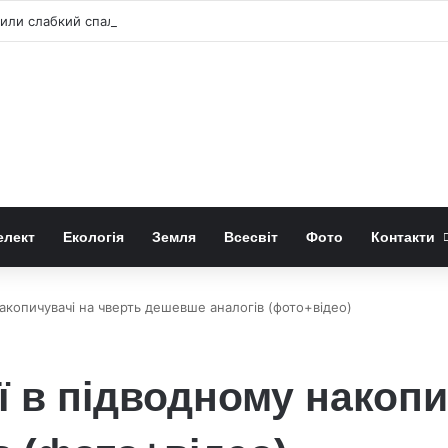
ли слабкий спалах шокового прориву наднової
елект
Екологія
Земля
Всесвіт
Фото
Контакти
накопичувачі на чверть дешевше аналогів (фото+відео)
ії в підводному накопи