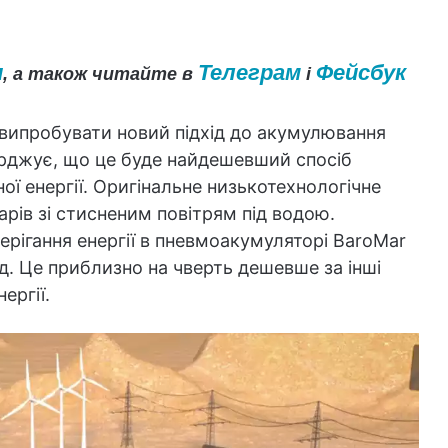
и
Телеграм
Фейсбук
, а також читайте в
і
 випробувати новий підхід до акумулювання
верджує, що це буде найдешевший спосіб
ої енергії. Оригінальне низькотехнологічне
арів зі стисненим повітрям під водою.
рігання енергії в пневмоакумуляторі BaroMar
д. Це приблизно на чверть дешевше за інші
ергії.