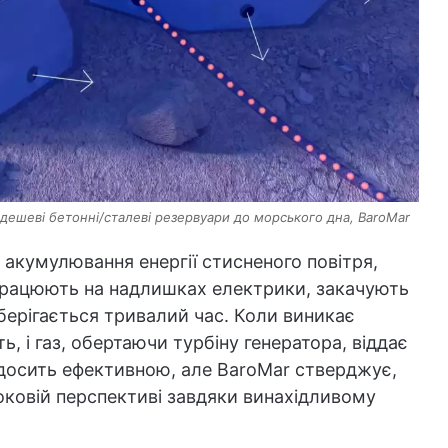
 дешеві бетонні/сталеві резервуари до морського дна, BaroMar
я акумулювання енергії стисненого повітря,
працюють на надлишках електрики, закачують
зберігається тривалий час. Коли виникає
ь, і газ, обертаючи турбіну генератора, віддає
 досить ефективною, але BaroMar стверджує,
оковій перспективі завдяки винахідливому