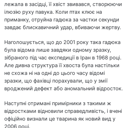
лежала в засідці, її хвіст звивався, створюючи
ілюзію руху павука. Коли птах клює на
приманку, отруйна гадюка за частки секунди
завдає блискавичний удар, вбиваючи жертву.
Наголошується, що до 2001 року така гадюка
була відома лише завдяки одному зразку,
зібраного під час експедиції в Іран в 1968 році.
Але дивна структура її хвоста була настільки
не схожа ні на одні до цього часу відомі
зразки, що фахівці порахували, що у змії
вроджений дефект або аномальний відросток.
Наступні отримані примірники з такими ж
відростками відновили справедливість, і вчені
офіційно визнали це тварина як новий вид у
2006 році.