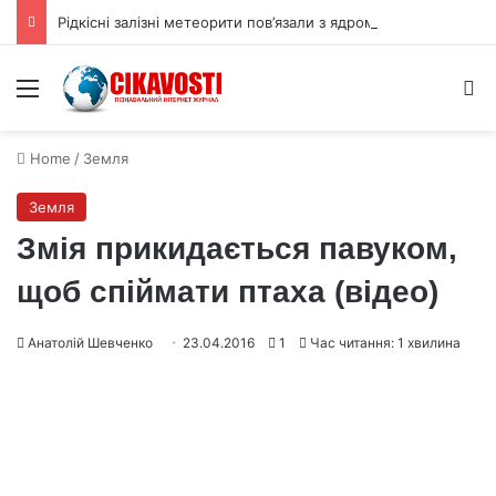
Рідкісні залізні метеорити пов’язали з ядром астероїда Вести
Menu
S
Home
/
Земля
Земля
Змія прикидається павуком,
щоб спіймати птаха (відео)
Анатолій Шевченко
23.04.2016
1
Час читання: 1 хвилина