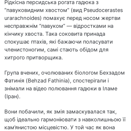
Рідкісна персидська рогата гадюка з
“павуковидним хвостом” (вид Pseudocerastes
urarachnoides) помахує перед носом жертви
несправжнім “павуком” — відростками на
кінчику хвоста. Така соковита принада
спокушає птахів, які бажаючи поласувати
членистоногим, самі стають обідом для
хитрого притворщика.
Група вчених, очолюваних біологом Бехзадом
Фатинія (Behzad Fathinia), спостерігали і
знімали на відео полювання гадюки в Іламе
(Іран).
Вони побачили, як змія замаскувалася так,
щоб ідеально гармоніювати з навколишньою її
кам’янистою місцевістю. У той час як вона