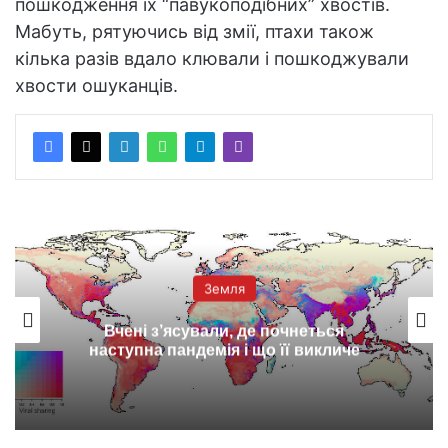
пошкодження їх “павукоподібних” хвостів.
Мабуть, рятуючись від змії, птахи також
кілька разів вдало клювали і пошкоджували
хвости ошуканців.
Земля
Вчені з’ясували, де почнеться
наступна пандемія і що її викличе