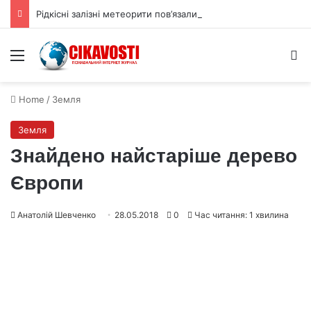
Рідкісні залізні метеорити пов’язали з ядром астероїда Вести
Menu
S
Home
/
Земля
Земля
Знайдено найстаріше дерево
Європи
Анатолій Шевченко
28.05.2018
0
Час читання: 1 хвилина