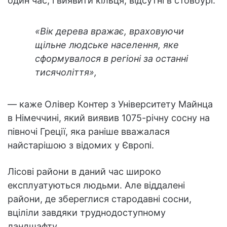
один час, і виявити кільця, відсутні в стовбурі.
«Вік дерева вражає, враховуючи
щільне людське населення, яке
сформувалося в регіоні за останні
тисячоліття»,
— каже Олівер Контер з Університету Майнца
в Німеччині, який виявив 1075-річну сосну на
півночі Греції, яка раніше вважалася
найстарішою з відомих у Європі.
Лісові райони в даний час широко
експлуатуються людьми. Але віддалені
райони, де збереглися стародавні сосни,
вціліли завдяки труднодоступному
ландшафту.