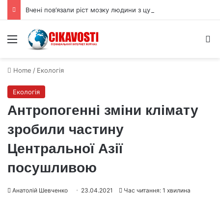
Вчені пов’язали ріст мозку людини з цукрами в раціоні
Menu
S
Home
/
Екологія
Екологія
Антропогенні зміни клімату
зробили частину
Центральної Азії
посушливою
Анатолій Шевченко
23.04.2021
Час читання: 1 хвилина