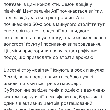
пов’язані з цим конфлікти. Сезон дощів у
північній Центральній Азії починається влітку,
тоді ж відбувається ріст рослин. Але
починаючи з 50-х років минулого століття тут
спостерігаються тенденції до швидкого
потепління та посух влітку, а також зменшення
вологості ґрунту і посилення випаровування.
Ці зміни прискорили появу катастрофічних
посух, що призводять до втрати врожаю.
Висотні струмові течії існують в обох півкулях
Землі, вони представляють собою вузькі
швидкі потоки повітря в атмосфері.
Субтропічна західна течія є однією з важливих
систем циркуляції атмосфери над Євразією, і
один з її активних центрів розташований
влітку над Центральною Азією. Завдяки цьому