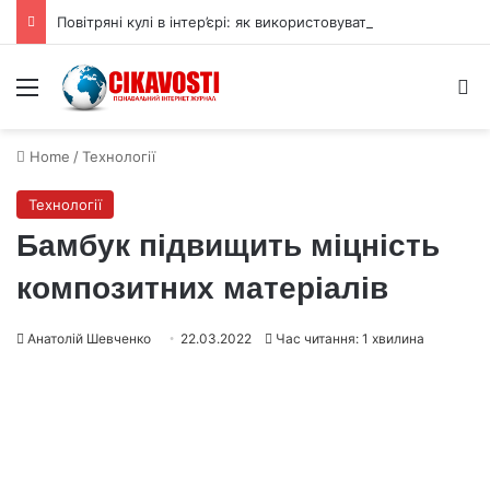
Повітряні кулі в інтер’єрі: як використовувати їх для прикраси
Menu
S
Home
/
Технології
Технології
Бамбук підвищить міцність
композитних матеріалів
Анатолій Шевченко
22.03.2022
Час читання: 1 хвилина