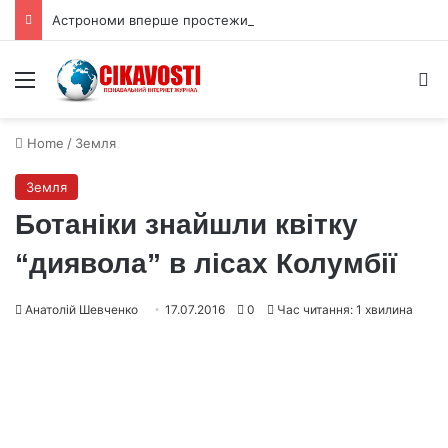
Астрономи вперше простежили слабкий спалах шокового прориву наднової
Menu
S
Home
/
Земля
Земля
Ботаніки знайшли квітку
“диявола” в лісах Колумбії
Анатолій Шевченко
17.07.2016
0
Час читання: 1 хвилина