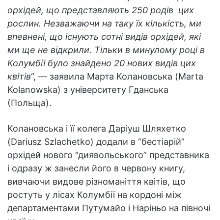
орхідей, що представляють 250 родів цих
рослин. Незважаючи на таку їх кількість, ми
впевнені, що існують сотні видів орхідей, які
ми ще не відкрили. Тільки в минулому році в
Колумбії було знайдено 20 нових видів цих
квітів
“, — заявила Марта Колановська (Marta
Kolanowska) з університету Гданська
(Польща).
Колановська і її колега Даріуш Шляхетко
(Dariusz Szlachetko) додали в “бестіарій”
орхідей нового “диявольського” представника
і одразу ж занесли його в червону книгу,
вивчаючи видове різноманіття квітів, що
ростуть у лісах Колумбії на кордоні між
департаментами Путумайо і Наріньо на півночі