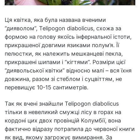
Ця квітка, яка була названа вченими
“дияволом”, Telipogon diabolicus, схожа за
формою на голову якоїсь інфернальної істоти,
прикрашеної довгими язиками полум’я. Її
пелюстки, як належить мешканцеві пекла,
прикрашені шипами і “кігтями”. Розміри цієї
“диявольської квітки” відносно малі – вся їхня
довжина, разом зі стеблом і суцвіттям, не
перевищує 10-15 сантиметрів.
Так як вчені знайшли Telipogon diabolicus
тільки в невеликий смужці лісу в горах на
кордоні цих двох провінцій Колумбії, вона
фактично відразу потрапила до червоної книги
як вид, якому загрожує вимирання. За