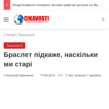
Моделювання показало активні рифтові долини на Венері
Menu
S
Home
/
Технології
Технології
Браслет підкаже, наскільки
ми старі
Анатолій Шевченко
17.08.2013
0
Час читання: 1 хвилина