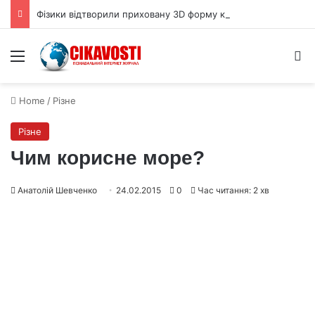
Фізики відтворили приховану 3D форму квантової хвильової функції
Menu
S
Home
/
Різне
Різне
Чим корисне море?
Анатолій Шевченко
24.02.2015
0
Час читання: 2 хв