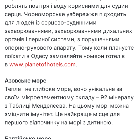
роблять повітря і воду корисними для судин і
серця. Чорноморське узбережжя підходить
для людей із серцево-судинними
захворюваннями, захворюваннями дихальних
органів і периної системи, з порушеннями
опорно-рухового апарату. Тому коли плануєте
поїхати в Одесу замовляйте номери готелів
в
www.planetofhotels.com
.
Азовське море
Тепле і не глибоке море, воно унікальне за
своїм мікроелементному складу – 92 мінералу
з Таблиці Менделєєва. На цьому морі можна
зміцнити імунітет. Це найкраще місце для
першого відпочинку на морі з дитиною.
Балтійське море