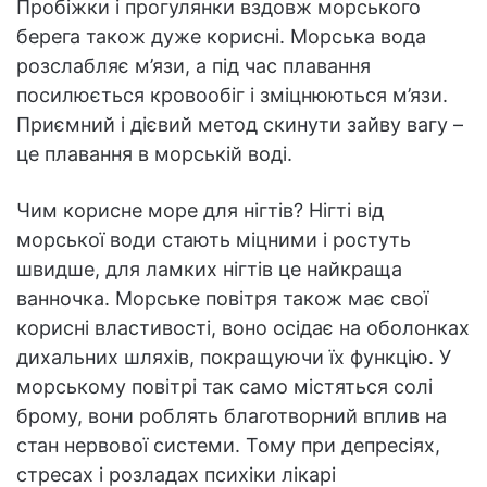
Пробіжки і прогулянки вздовж морського
берега також дуже корисні. Морська вода
розслабляє м’язи, а під час плавання
посилюється кровообіг і зміцнюються м’язи.
Приємний і дієвий метод скинути зайву вагу –
це плавання в морській воді.
Чим корисне море для нігтів? Нігті від
морської води стають міцними і ростуть
швидше, для ламких нігтів це найкраща
ванночка. Морське повітря також має свої
корисні властивості, воно осідає на оболонках
дихальних шляхів, покращуючи їх функцію. У
морському повітрі так само містяться солі
брому, вони роблять благотворний вплив на
стан нервової системи. Тому при депресіях,
стресах і розладах психіки лікарі