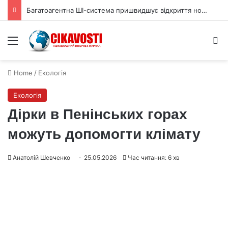
Земне магнітне поле виявилося гігантським детектором темної матерії
Menu
S
Home
/
Екологія
Екологія
Дірки в Пенінських горах
можуть допомогти клімату
Анатолій Шевченко
25.05.2026
Час читання: 6 хв