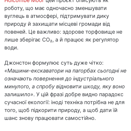
Holcombe Moor
цей проєкт описують як
роботу, що має одночасно зменшувати
вуглець в атмосфері, підтримувати дику
природу й захищати місцеві громади від
повеней. Це важливо: здорове торфовище не
лише зберігає CO₂, а й працює як регулятор
води.
Джонстон формулює суть дуже чітко:
«Машини-екскаватори на пагорбах сьогодні не
означають повернення до індустріального
минулого, а спробу відновити шкоду, яку воно
залишило»
. У цій фразі добре видно парадокс
сучасної екології: іноді техніка потрібна не для
того, щоб підкорити природу, а щоб дати їй
шанс знову працювати самостійно.