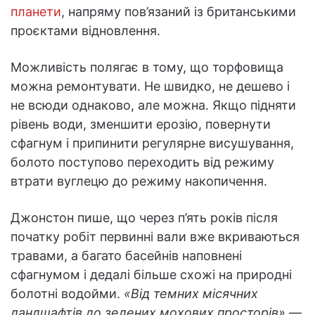
планети
, напряму пов’язаний із британськими
проєктами відновлення.
Можливість полягає в тому, що торфовища
можна ремонтувати. Не швидко, не дешево і
не всюди однаково, але можна. Якщо підняти
рівень води, зменшити ерозію, повернути
сфагнум і припинити регулярне висушування,
болото поступово переходить від режиму
втрати вуглецю до режиму накопичення.
Джонстон пише, що через п’ять років після
початку робіт первинні вали вже вкриваються
травами, а багато басейнів наповнені
сфагнумом і дедалі більше схожі на природні
болотні водойми.
«Від темних місячних
ландшафтів до зелених мохових просторів»
—