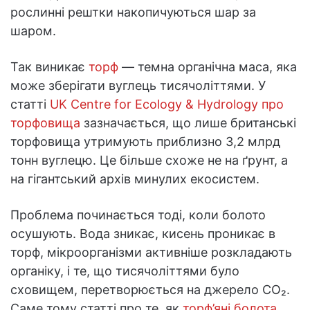
рослинні рештки накопичуються шар за
шаром.
Так виникає
торф
— темна органічна маса, яка
може зберігати вуглець тисячоліттями. У
статті
UK Centre for Ecology & Hydrology про
торфовища
зазначається, що лише британські
торфовища утримують приблизно 3,2 млрд
тонн вуглецю. Це більше схоже не на ґрунт, а
на гігантський архів минулих екосистем.
Проблема починається тоді, коли болото
осушують. Вода зникає, кисень проникає в
торф, мікроорганізми активніше розкладають
органіку, і те, що тисячоліттями було
сховищем, перетворюється на джерело CO₂.
Саме тому статті про те, як
торф’яні болота