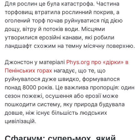
Для рослин це була катастрофа. Частина
торфовищ втратила рослинний покрив, а
оголений торф почав руйнуватися під дією
дощу, вітру й потоків води. Місцями
утворилися ерозійні канави, які робили
ландшафт схожим на темну місячну поверхню.
Джонстон у матеріалі
Phys.org про «дірки» в
Пенінських горах
нагадує, що те, що
руйнувалося дуже швидко, формувалося
понад 8000 років. Це важлива пропорція: один
сезон пожежі, осушення або ерозії може
пошкодити систему, яку природа будувала
довше, ніж існує більшість людських
цивілізацій.
Сфагнум: супер-мох, який