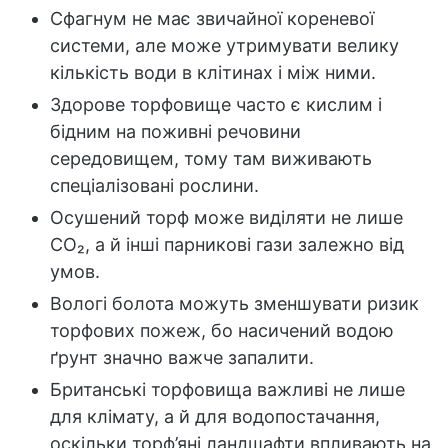
Сфагнум не має звичайної кореневої
системи, але може утримувати велику
кількість води в клітинах і між ними.
Здорове торфовище часто є кислим і
бідним на поживні речовини
середовищем, тому там виживають
спеціалізовані рослини.
Осушений торф може виділяти не лише
CO₂, а й інші парникові гази залежно від
умов.
Вологі болота можуть зменшувати ризик
торфових пожеж, бо насичений водою
ґрунт значно важче запалити.
Британські торфовища важливі не лише
для клімату, а й для водопостачання,
оскільки торф’яні ландшафти впливають на