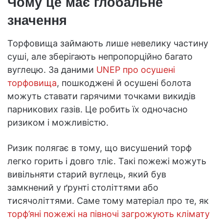
Чому це має глобальне
значення
Торфовища займають лише невелику частину
суші, але зберігають непропорційно багато
вуглецю. За даними
UNEP про осушені
торфовища
, пошкоджені й осушені болота
можуть ставати гарячими точками викидів
парникових газів. Це робить їх одночасно
ризиком і можливістю.
Ризик полягає в тому, що висушений торф
легко горить і довго тліє. Такі пожежі можуть
вивільняти старий вуглець, який був
замкнений у ґрунті століттями або
тисячоліттями. Саме тому матеріал про те, як
торф’яні пожежі на півночі загрожують клімату