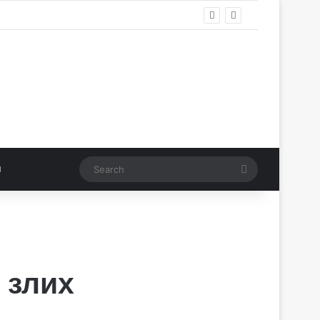
Search
 злих