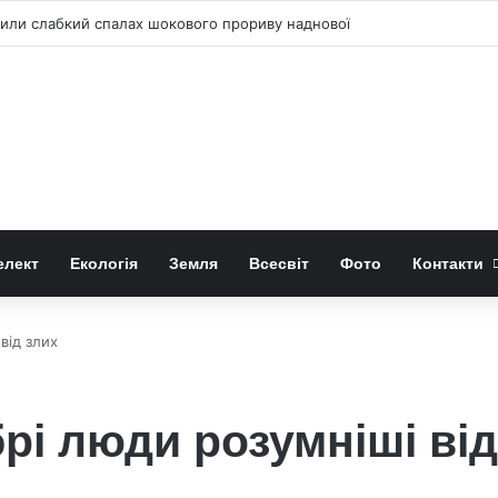
ли слабкий спалах шокового прориву наднової
елект
Екологія
Земля
Всесвіт
Фото
Контакти
від злих
рі люди розумніші від