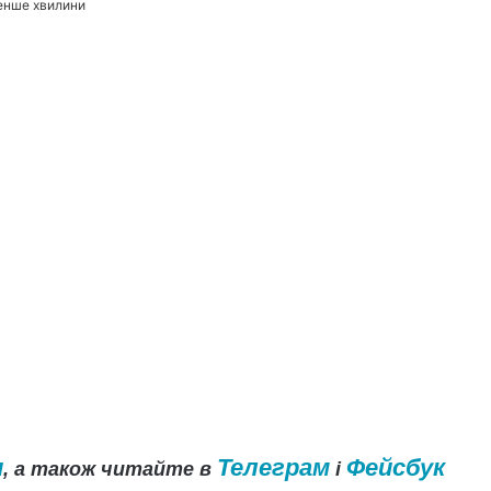
енше хвилини
и
Телеграм
Фейсбук
, а також читайте в
і