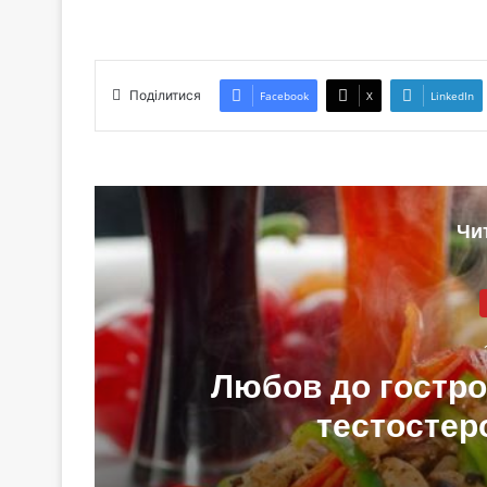
Поділитися
Facebook
X
LinkedIn
Чи
Любов до гостро
тестостеро