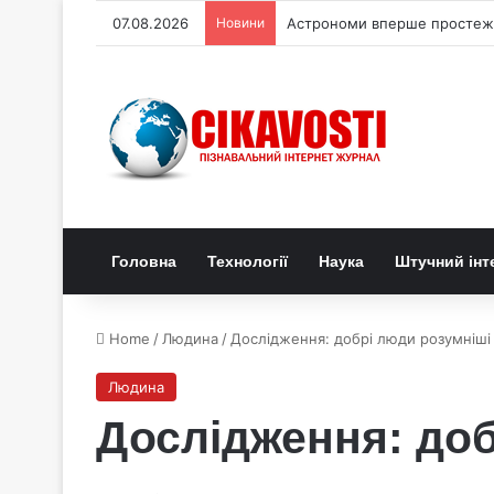
07.08.2026
Новини
Астрономи вперше простежи
Головна
Технології
Наука
Штучний інт
Home
/
Людина
/
Дослідження: добрі люди розумніші 
Людина
Дослідження: доб