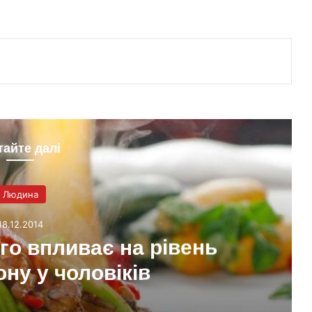
тайте далі
Людина
18.12.2014
го впливає на рівень
ну у чоловіків