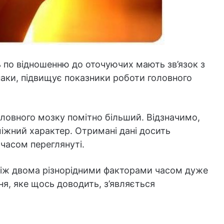
ть по відношенню до оточуючих мають зв’язок з
паки, підвищує показники роботи головного
оловного мозку помітно більший. Відзначимо,
іжний характер. Отримані дані досить
часом переглянуті.
між двома різнорідними факторами часом дуже
ня, яке щось доводить, з’являється