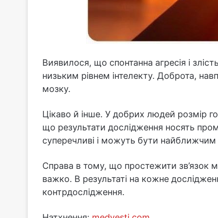
Виявилося, що спонтанна агресія і зліс
низьким рівнем інтелекту. Доброта, нав
мозку.
Цікаво й інше. У добрих людей розмір г
що результати дослідження носять пром
суперечливі і можуть бути найближчим 
Справа в тому, що простежити зв’язок 
важко. В результаті на кожне досліджен
контрдослідження.
Натхнення:
medvesti.com