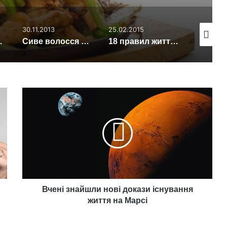
30.11.2013
25.02.2015
05.12.202
иття людини
Сиве волосся – признак хорошого здоров’я
18 правил життя Далай Лами
Вчені
знайшли
нові
докази
існування
життя
на
Марсі
Вчені знайшли нові докази існування
життя на Марсі