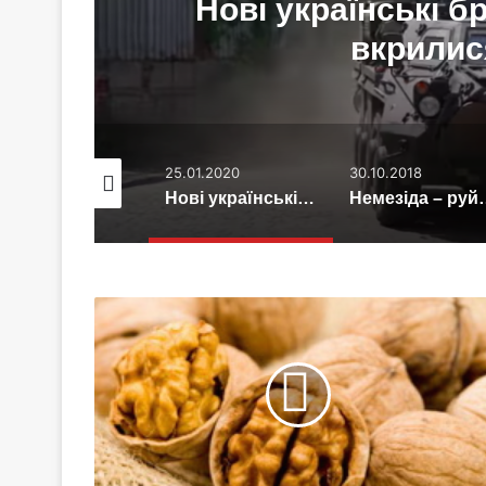
Нові українські 
вкрилис
.08.2017
25.01.2020
30.10.2018
Європа страждає від спеки (відео)
Нові українські бронетранспортери вже вкрилися тріщинами
Немезіда – руй
Риба
і
горіхи
не
"їжа
для
розуму"