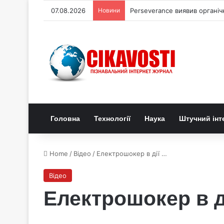
07.08.2026
Новини
Perseverance виявив органі
Головна
Технології
Наука
Штучний інт
Home
/
Відео
/
Електрошокер в дії …
Відео
Електрошокер в д