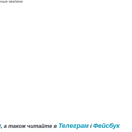
енше хвилини
и
Телеграм
Фейсбук
, а також читайте в
і