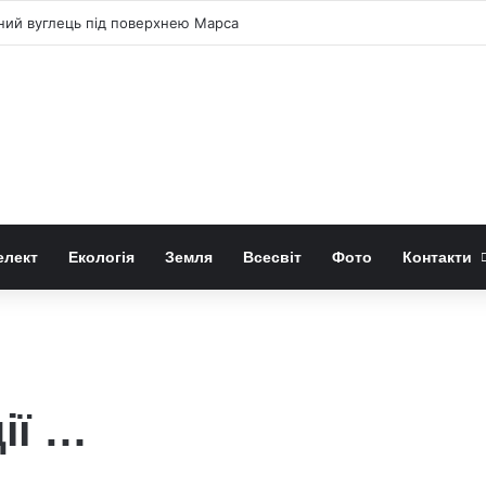
чний вуглець під поверхнею Марса
елект
Екологія
Земля
Всесвіт
Фото
Контакти
ії …