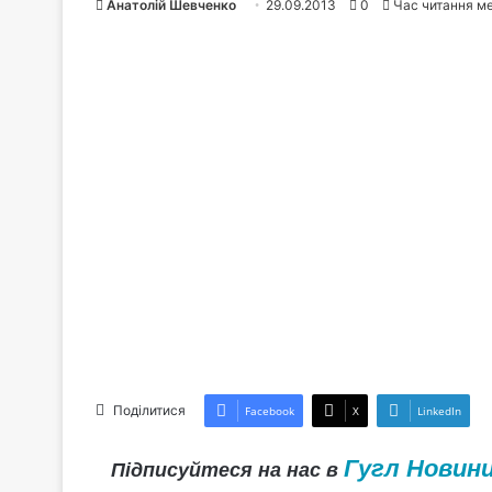
Анатолій Шевченко
29.09.2013
0
Час читання м
Поділитися
Facebook
X
LinkedIn
Гугл Новин
Підписуйтеся на нас в