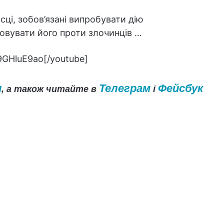
ясці, зобов’язані випробувати дію
овувати його проти злочинців …
GHluE9ao[/youtube]
и
Телеграм
Фейсбук
, а також читайте в
і