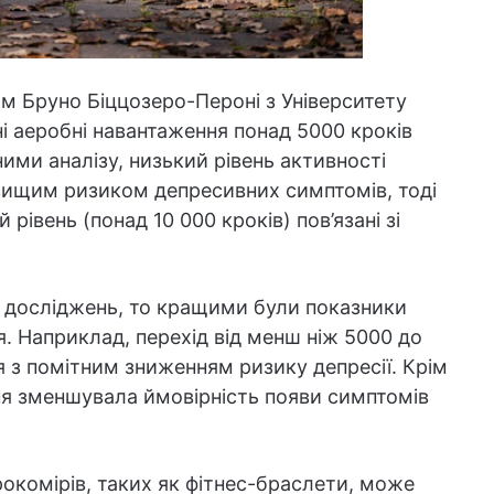
м Бруно Біццозеро-Пероні з Університету
і аеробні навантаження понад 5000 кроків
ими аналізу, низький рівень активності
 вищим ризиком депресивних симптомів, тоді
 рівень (понад 10 000 кроків) пов’язані зі
 досліджень, то кращими були показники
’я. Наприклад, перехід від менш ніж 5000 до
я з помітним зниженням ризику депресії. Крім
ня зменшувала ймовірність появи симптомів
окомірів, таких як фітнес-браслети, може