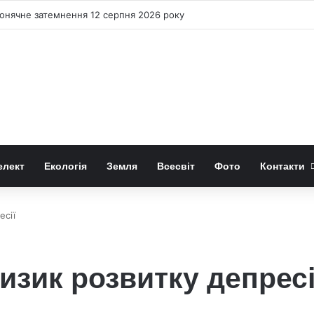
онячне затемнення 12 серпня 2026 року
елект
Екологія
Земля
Всесвіт
Фото
Контакти
есії
изик розвитку депресі