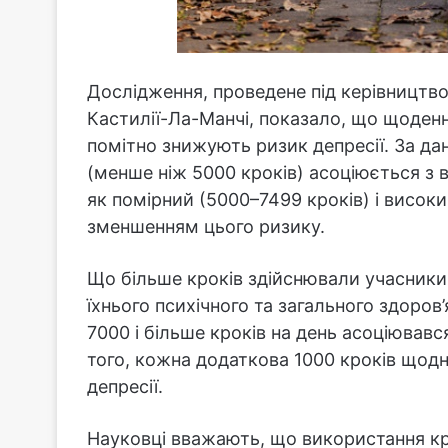
Дослідження, проведене під керівництво
Кастилії-Ла-Манчі, показало, що щоденн
помітно знижують ризик депресії. За дан
(менше ніж 5000 кроків) асоціюється з
як помірний (5000–7499 кроків) і високий
зменшенням цього ризику.
Що більше кроків здійснювали учасники
їхнього психічного та загального здоров
7000 і більше кроків на день асоціювавс
того, кожна додаткова 1000 кроків щод
депресії.
Науковці вважають, що використання кр