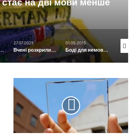
і стає на дві мови менше
27.07.2025
01.05.2015
07.05.201
нтроль робить нас щасливішими
Вчені розкрили, чому з віком з’являються зморшки
Боді для немовлят буде відслідковувати дихання і серцебиття під час сну
Знайдено
найефективніші
матеріали
для
прозорих
сонячних
концентраторів