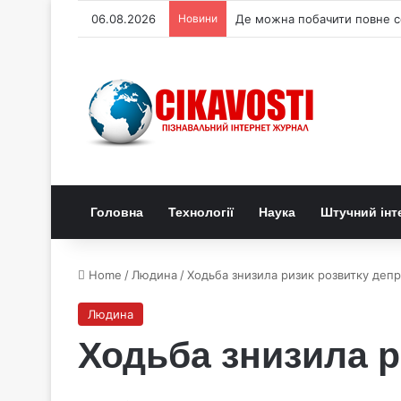
06.08.2026
Новини
Де можна побачити повне с
Головна
Технології
Наука
Штучний інт
Home
/
Людина
/
Ходьба знизила ризик розвитку депр
Людина
Ходьба знизила р