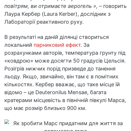
повітрям, ви отримаєте аерогель »,
– говорить
Лаура Кербер (Laura Kerber), дослідник з
Лабораторії реактивного руху.
В результаті на даній ділянці створиться
локальний
парниковий ефект
. За
розрахунками авторів, температура грунту під
«ковдрою» може досягти 50 градусів Цельсія.
Розігрів нижчих порід призведе до танення
льоду. Якщо, звичайно, він там є в помітних
кількостях. Кербер вважає, що таке місце їй
відомо – це Deuteronilus Mensae, багата
кратерами місцевість в північній півкулі Марса,
що має розмір близько 900 км.