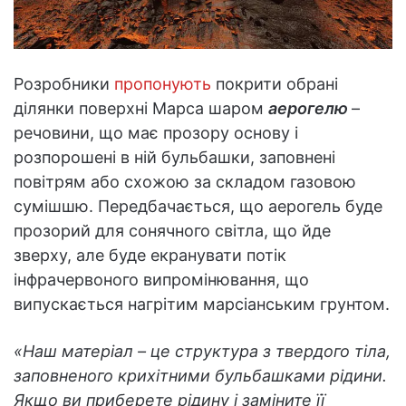
Розробники
пропонують
покрити обрані
ділянки поверхні Марса шаром
аерогелю
–
речовини, що має прозору основу і
розпорошені в ній бульбашки, заповнені
повітрям або схожою за складом газовою
сумішшю. Передбачається, що аерогель буде
прозорий для сонячного світла, що йде
зверху, але буде екранувати потік
інфрачервоного випромінювання, що
випускається нагрітим марсіанським грунтом.
«Наш матеріал – це структура з твердого тіла,
заповненого крихітними бульбашками рідини.
Якщо ви приберете рідину і заміните її