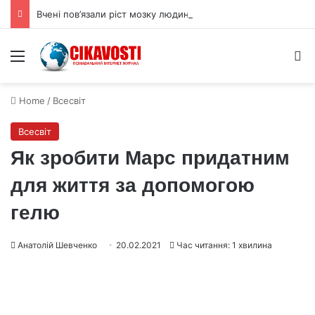
Вчені пов’язали ріст мозку людини з цукрами в раціоні
Menu
S
Home
/
Всесвіт
Всесвіт
Як зробити Марс придатним
для життя за допомогою
гелю
Анатолій Шевченко
20.02.2021
Час читання: 1 хвилина