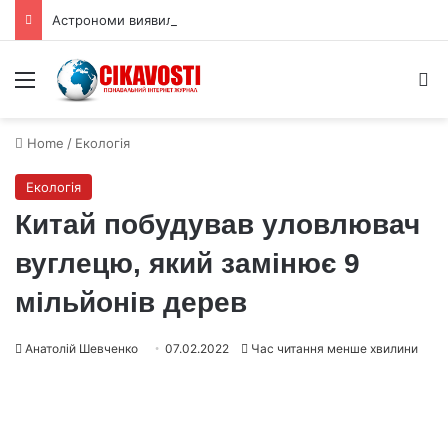
Астрономи виявили трильйонмильний газовий потік до GW Оріона
Menu
S
Home
/
Екологія
Екологія
Китай побудував уловлювач
вуглецю, який замінює 9
мільйонів дерев
Анатолій Шевченко
07.02.2022
Час читання менше хвилини