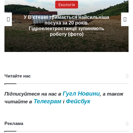
Екологія
У В’єтнамі тримається найсильніша
посуха за 20 років.
Гідроелектростанції зупиняють
роботу (фото)
Читайте нас
Гугл Новини
Підписуйтеся на нас в
, а також
Телеграм
Фейсбук
читайте в
і
Реклама