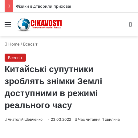
Фізики відтворили приховану 3D форму квантової хвильової функції
Menu
S
Home
/
Всесвіт
Всесвіт
Китайські супутники
зроблять знімки Землі
доступними в режимі
реального часу
Анатолій Шевченко
23.03.2022
Час читання: 1 хвилина